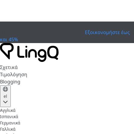
ΕΛΗΞΕ
Γιορτάστε το Κύπελλο
Extended Sale
Εξοικονομήστε έως
και 45%
Σχετικά
Τιμολόγηση
Blogging
el
Αγγλικά
Ισπανικά
Γερμανικά
Γαλλικά