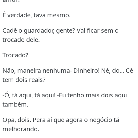
É verdade, tava mesmo.
Cadê o guardador, gente? Vai ficar sem o
trocado dele.
Trocado?
Não, maneira nenhuma- Dinheiro! Né, do... Cê
tem dois reais?
-Ó, tá aqui, tá aqui! -Eu tenho mais dois aqui
também.
Opa, dois. Pera aí que agora o negócio tá
melhorando.