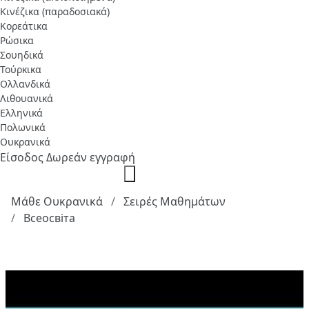
Κινέζικα (παραδοσιακά)
Κορεάτικα
Ρώσικα
Σουηδικά
Τούρκικα
Ολλανδικά
Λιθουανικά
Ελληνικά
Πολωνικά
Ουκρανικά
Είσοδος
Δωρεάν εγγραφή
Μάθε Ουκρανικά
Σειρές Μαθημάτων
Всеосвіта