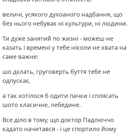
величі, усякого духоаного надбання, що
без нього небуває ні культури, ні людини.
Ти дуже занятий по жизні - можеш не
казать і времені у тебе ніколи не хвата на
саме важне:
шо дєлать, груговерть буття тебе не
одпускає,
а так хотілося б одити пачки і сплясать
шото класичне, лебедине.
Все діло в тому, що доктор Падлюччо
кадато начитався - і це спортило йому