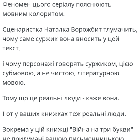
Феномен цього серіалу пояснюють
мовним колоритом.
Сценаристка Наталка Ворожбит тлумачить,
чому саме суржик вона вносить у цей
текст,
і чому персонажі говорять суржиком, цією
субмовою, а не чистою, літературною
мовою.
Тому що це реальні люди - каже вона.
І от у ваших книжках теж реальні люди.
Зокрема у цій книжці "Війна на три букви"
не придумані вашою письменницькою