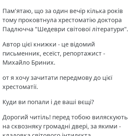
Пам'ятаю, що за один вечір кілька років
тому проковтнула хрестоматію доктора
Падлючча "Шедеври світової літератури".
Автор цієї книжки - це відомий
письменник, есеїст, репортажист -
Михайло Бриних.
от я хочу зачитати передмову до цієї
хрестоматії.
Куди ви попали і де ваші вєщі?
Дорогий читіль! перед тобою виляскують
на сквозняку громадні двері, за якими -
кладовка світового інтилєкта.