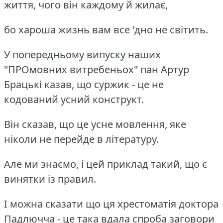
життя, чого він каждому й жилає,
бо хароша жизнь вам все 'дно не світить.
У попередньому випуску наших
"ПРОмовних витребеньох" пан Артур
Брацькі казав, що суржик - це не
кодований усний конструкт.
Він сказав, що це усне мовлення, яке
ніколи не перейде в літературу.
Але ми знаємо, і цей приклад такий, що є
винятки із правил.
І можна сказати що ця хрестоматія доктора
Падлючча - це така вдала спроба заговори