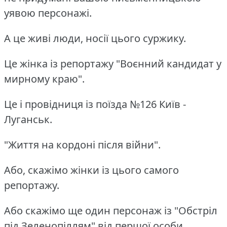
уявою персонажі.
А це живі люди, носії цього суржику.
Це жінка із репортажу "Воєнний кандидат у
мирному краю".
Це і провідниця із поїзда №126 Київ -
Луганськ.
"Життя на кордоні після війни".
Або, скажімо жінки із цього самого
репортажу.
Або скажімо ще один персонаж із "Обстріл
під Зеленопіллям" від першої особи.