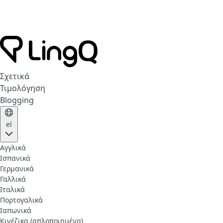
Σχετικά
Τιμολόγηση
Blogging
el
Αγγλικά
Ισπανικά
Γερμανικά
Γαλλικά
Ιταλικά
Πορτογαλικά
Ιαπωνικά
Κινέζικα (απλοποιημένα)