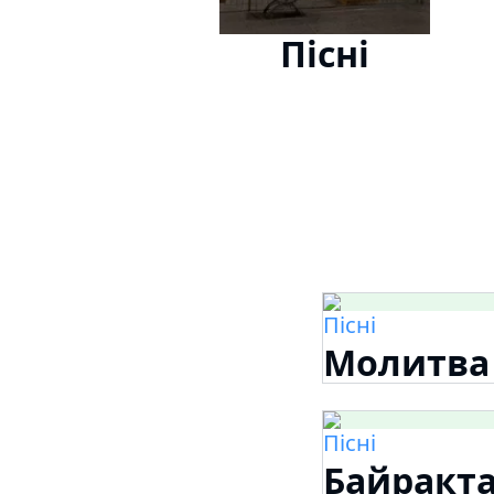
Пісні
Пісні
Молитва 
Пісні
Байракт