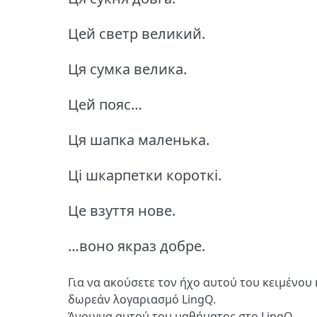
Цей светр великий.
Ця сумка велика.
Цей пояс…
Ця шапка маленька.
Ці шкарпетки короткі.
Це взуття нове.
…воно якраз добре.
Για να ακούσετε τον ήχο αυτού του κειμένου 
δωρεάν λογαριασμό LingQ.
Άνοιγμα αυτού του μαθήματος στο LingQ