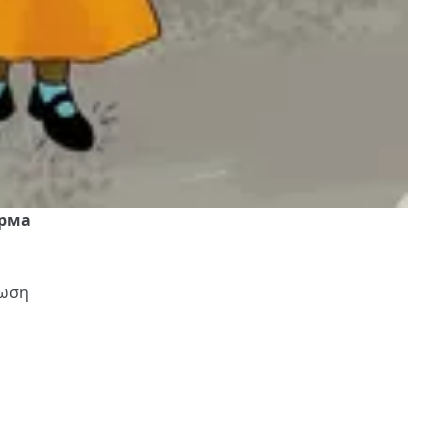
орма
νωση