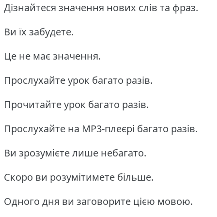
Дізнайтеся значення нових слів та фраз.
Ви їх забудете.
Це не має значення.
Прослухайте урок багато разів.
Прочитайте урок багато разів.
Прослухайте на MP3-плеєрі багато разів.
Ви зрозумієте лише небагато.
Скоро ви розумітимете більше.
Одного дня ви заговорите цією мовою.