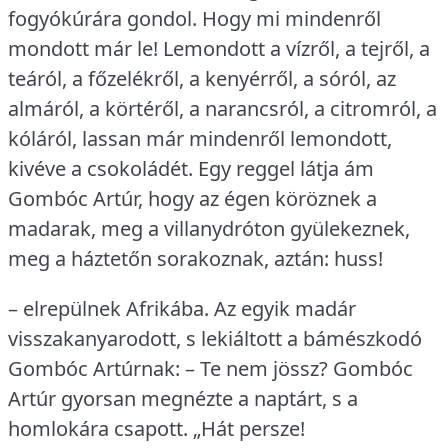
fogyókúrára gondol.
Hogy mi mindenről
mondott már le!
Lemondott a vízről, a tejről, a
teáról, a főzelékről, a kenyérről, a sóról, az
almáról, a körtéről, a narancsról, a citromról, a
kóláról, lassan már mindenről lemondott,
kivéve a csokoládét.
Egy reggel látja ám
Gombóc Artúr, hogy az égen köröznek a
madarak, meg a villanydróton gyülekeznek,
meg a háztetőn sorakoznak, aztán: huss!
– elrepülnek Afrikába.
Az egyik madár
visszakanyarodott, s lekiáltott a bámészkodó
Gombóc Artúrnak: – Te nem jössz?
Gombóc
Artúr gyorsan megnézte a naptárt, s a
homlokára csapott.
„Hát persze!