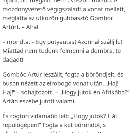
aljára, ott megállt, nem csúszott tovább.
A
mozdonyvezető végigszaladt a vonat mellett,
meglátta az ütközőn gubbasztó Gombóc
Artúrt.
– Aha!
– mondta.
– Egy potyautas!
Azonnal szállj le!
Miattad nem tudunk felmenni a dombra, te
dagadt!
Gombóc Artúr leszállt, fogta a bőröndjeit, és
búsan nézett az elrobogó vonat után.
„Haj!
Haj!” – sóhajtozott.
– „Hogy jutok én Afrikába?”
Aztán eszébe jutott valami.
És rögtön vidámabb lett: „Hogy jutok?
Hát
repülőgépen!” Fogta a két bőröndöt, s