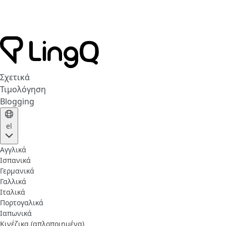
Σχετικά
Τιμολόγηση
Blogging
el
Αγγλικά
Ισπανικά
Γερμανικά
Γαλλικά
Ιταλικά
Πορτογαλικά
Ιαπωνικά
Κινέζικα (απλοποιημένα)