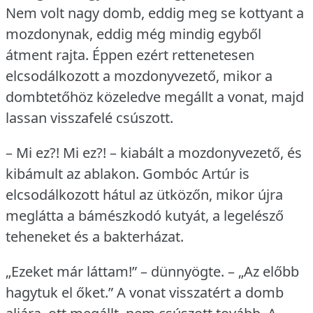
Nem volt nagy domb, eddig meg se kottyant a
mozdonynak, eddig még mindig egyből
átment rajta.
Éppen ezért rettenetesen
elcsodálkozott a mozdonyvezető, mikor a
dombtetőhöz közeledve megállt a vonat, majd
lassan visszafelé csúszott.
– Mi ez?!
Mi ez?!
– kiabált a mozdonyvezető, és
kibámult az ablakon.
Gombóc Artúr is
elcsodálkozott hátul az ütközőn, mikor újra
meglátta a bámészkodó kutyát, a legelésző
teheneket és a bakterházat.
„Ezeket már láttam!” – dünnyögte.
– „Az előbb
hagytuk el őket.” A vonat visszatért a domb