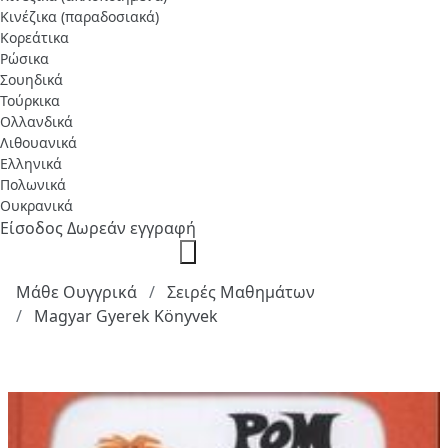
Κινέζικα (παραδοσιακά)
Κορεάτικα
Ρώσικα
Σουηδικά
Τούρκικα
Ολλανδικά
Λιθουανικά
Ελληνικά
Πολωνικά
Ουκρανικά
Είσοδος
Δωρεάν εγγραφή
Μάθε Ουγγρικά
Σειρές Μαθημάτων
Magyar Gyerek Könyvek