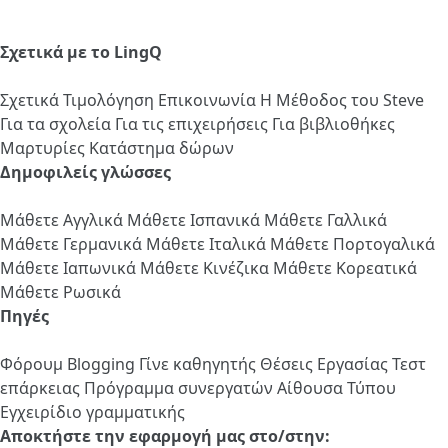
Σχετικά με το LingQ
Σχετικά
Τιμολόγηση
Επικοινωνία
Η Μέθοδος του Steve
Για τα σχολεία
Για τις επιχειρήσεις
Για βιβλιοθήκες
Μαρτυρίες
Κατάστημα δώρων
Δημοφιλείς γλώσσες
Μάθετε Αγγλικά
Μάθετε Ισπανικά
Μάθετε Γαλλικά
Μάθετε Γερμανικά
Μάθετε Ιταλικά
Μάθετε Πορτογαλικά
Μάθετε Ιαπωνικά
Μάθετε Κινέζικα
Μάθετε Κορεατικά
Μάθετε Ρωσικά
Πηγές
Φόρουμ
Blogging
Γίνε καθηγητής
Θέσεις Εργασίας
Τεστ
επάρκειας
Πρόγραμμα συνεργατών
Αίθουσα Τύπου
Εγχειρίδιο γραμματικής
Αποκτήστε την εφαρμογή μας στο/στην: