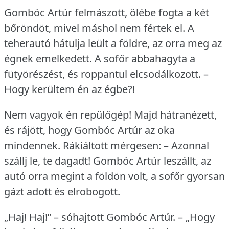
Gombóc Artúr felmászott, ölébe fogta a két
bőröndöt, mivel máshol nem fértek el.
A
teherautó hátulja leült a földre, az orra meg az
égnek emelkedett.
A sofőr abbahagyta a
fütyörészést, és roppantul elcsodálkozott.
–
Hogy kerültem én az égbe?!
Nem vagyok én repülőgép!
Majd hátranézett,
és rájött, hogy Gombóc Artúr az oka
mindennek.
Rákiáltott mérgesen: – Azonnal
szállj le, te dagadt!
Gombóc Artúr leszállt, az
autó orra megint a földön volt, a sofőr gyorsan
gázt adott és elrobogott.
„Haj!
Haj!” – sóhajtott Gombóc Artúr.
– „Hogy