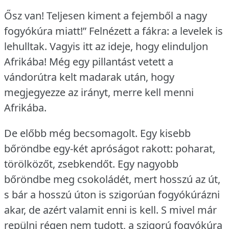
Ősz van!
Teljesen kiment a fejemből a nagy
fogyókúra miatt!” Felnézett a fákra: a levelek is
lehulltak.
Vagyis itt az ideje, hogy elinduljon
Afrikába!
Még egy pillantást vetett a
vándorútra kelt madarak után, hogy
megjegyezze az irányt, merre kell menni
Afrikába.
De előbb még becsomagolt.
Egy kisebb
bőröndbe egy-két apróságot rakott: poharat,
törölközőt, zsebkendőt.
Egy nagyobb
bőröndbe meg csokoládét, mert hosszú az út,
s bár a hosszú úton is szigorúan fogyókúrázni
akar, de azért valamit enni is kell.
S mivel már
repülni régen nem tudott, a szigorú fogyókúra