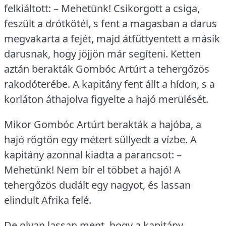
felkiáltott: – Mehetünk!
Csikorgott a csiga,
feszült a drótkötél, s fent a magasban a darus
megvakarta a fejét, majd átfüttyentett a másik
darusnak, hogy jöjjön már segíteni.
Ketten
aztán berakták Gombóc Artúrt a tehergőzös
rakodóterébe.
A kapitány fent állt a hídon, s a
korláton áthajolva figyelte a hajó merülését.
Mikor Gombóc Artúrt berakták a hajóba, a
hajó rögtön egy métert süllyedt a vízbe.
A
kapitány azonnal kiadta a parancsot: –
Mehetünk!
Nem bír el többet a hajó!
A
tehergőzös dudált egy nagyot, és lassan
elindult Afrika felé.
De olyan lassan ment, hogy a kapitány