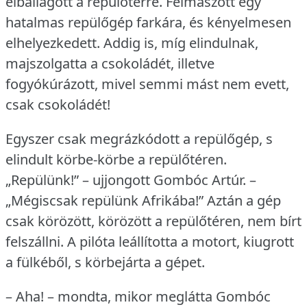
elballagott a repülőtérre.
Felmászott egy
hatalmas repülőgép farkára, és kényelmesen
elhelyezkedett.
Addig is, míg elindulnak,
majszolgatta a csokoládét, illetve
fogyókúrázott, mivel semmi mást nem evett,
csak csokoládét!
Egyszer csak megrázkódott a repülőgép, s
elindult körbe-körbe a repülőtéren.
„Repülünk!” – ujjongott Gombóc Artúr.
–
„Mégiscsak repülünk Afrikába!” Aztán a gép
csak körözött, körözött a repülőtéren, nem bírt
felszállni.
A pilóta leállította a motort, kiugrott
a fülkéből, s körbejárta a gépet.
– Aha!
– mondta, mikor meglátta Gombóc