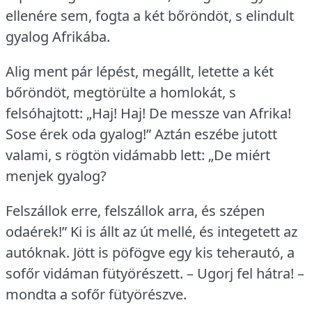
ellenére sem, fogta a két bőröndöt, s elindult
gyalog Afrikába.
Alig ment pár lépést, megállt, letette a két
bőröndöt, megtörülte a homlokát, s
felsóhajtott: „Haj!
Haj!
De messze van Afrika!
Sose érek oda gyalog!” Aztán eszébe jutott
valami, s rögtön vidámabb lett: „De miért
menjek gyalog?
Felszállok erre, felszállok arra, és szépen
odaérek!” Ki is állt az út mellé, és integetett az
autóknak.
Jött is pöfögve egy kis teherautó, a
sofőr vidáman fütyörészett.
– Ugorj fel hátra!
–
mondta a sofőr fütyörészve.