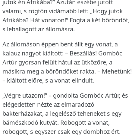
jutok én Afrikába?” Azután eszébe jutott
valami, s rögtön vidámabb lett: „Hogy jutok
Afrikába?
Hát vonaton!” Fogta a két bőröndöt,
s leballagott az állomásra.
Az állomáson éppen bent állt egy vonat, a
kalauz nagyot kiáltott: – Beszállás!
Gombóc
Artúr gyorsan felült hátul az ütközőre, a
másikra meg a bőröndöket rakta.
– Mehetünk!
– kiáltott előre, s a vonat elindult.
„Végre utazom!” – gondolta Gombóc Artúr, és
elégedetten nézte az elmaradozó
bakterházakat, a legelésző teheneket s egy
bámészkodó kutyát.
Robogott a vonat,
robogott, s egyszer csak egy dombhoz ért.