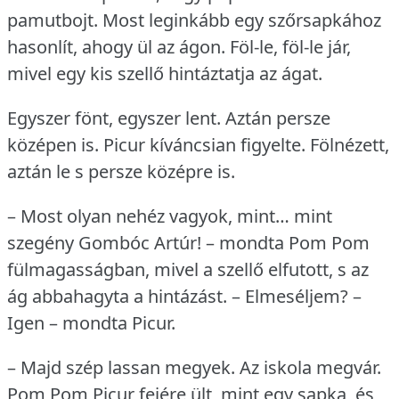
pamutbojt.
Most leginkább egy szőrsapkához
hasonlít, ahogy ül az ágon.
Föl-le, föl-le jár,
mivel egy kis szellő hintáztatja az ágat.
Egyszer fönt, egyszer lent.
Aztán persze
középen is.
Picur kíváncsian figyelte.
Fölnézett,
aztán le s persze középre is.
– Most olyan nehéz vagyok, mint… mint
szegény Gombóc Artúr!
– mondta Pom Pom
fülmagasságban, mivel a szellő elfutott, s az
ág abbahagyta a hintázást.
– Elmeséljem?
–
Igen – mondta Picur.
– Majd szép lassan megyek.
Az iskola megvár.
Pom Pom Picur fejére ült, mint egy sapka, és