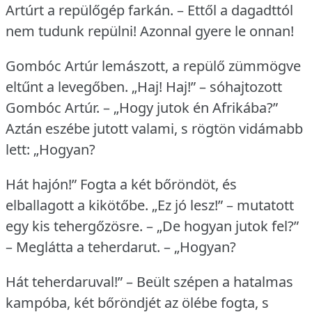
Artúrt a repülőgép farkán.
– Ettől a dagadttól
nem tudunk repülni!
Azonnal gyere le onnan!
Gombóc Artúr lemászott, a repülő zümmögve
eltűnt a levegőben.
„Haj!
Haj!” – sóhajtozott
Gombóc Artúr.
– „Hogy jutok én Afrikába?”
Aztán eszébe jutott valami, s rögtön vidámabb
lett: „Hogyan?
Hát hajón!” Fogta a két bőröndöt, és
elballagott a kikötőbe.
„Ez jó lesz!” – mutatott
egy kis tehergőzösre.
– „De hogyan jutok fel?”
– Meglátta a teherdarut.
– „Hogyan?
Hát teherdaruval!” – Beült szépen a hatalmas
kampóba, két bőröndjét az ölébe fogta, s