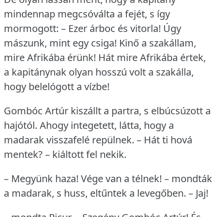
mindennap megcsóválta a fejét, s így
mormogott: – Ezer árboc és vitorla!
Úgy
mászunk, mint egy csiga!
Kinő a szakállam,
mire Afrikába érünk!
Hát mire Afrikába értek,
a kapitánynak olyan hosszú volt a szakálla,
hogy belelógott a vízbe!
Gombóc Artúr kiszállt a partra, s elbúcsúzott a
hajótól.
Ahogy integetett, látta, hogy a
madarak visszafelé repülnek.
– Hát ti hová
mentek?
– kiáltott fel nekik.
– Megyünk haza!
Vége van a télnek!
– mondták
a madarak, s huss, eltűntek a levegőben.
– Jaj!