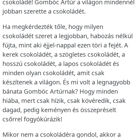
csokoládé!
Gombóc Artúr a világon mindennél
jobban szerette a csokoládét.
Ha megkérdezték tőle, hogy milyen
csokoládét szeret a legjobban, habozás nélkül
fújta, mint aki éjjel-nappal ezen töri a fejét.
A
kerek csokoládét, a szögletes csokoládét, a
hosszú csokoládét, a lapos csokoládét és
minden olyan csokoládét, amit csak
készítenek a világon.
És mi volt a legnagyobb
bánata Gombóc Artúrnak?
Hogy minden
hiába, mert csak hízik, csak kövéredik, csak
dagad, pedig keményen és összepréselt
csőrrel fogyókúrázik!
Mikor nem a csokoládéra gondol, akkor a