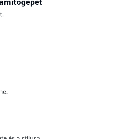
számítógépet
t.
ne.
te és a stílusa.