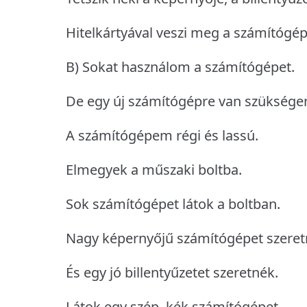
Hitelkártyával veszi meg a számítógép
B) Sokat használom a számítógépet.
De egy új számítógépre van szüksége
A számítógépem régi és lassú.
Elmegyek a műszaki boltba.
Sok számítógépet látok a boltban.
Nagy képernyőjű számítógépet szeret
És egy jó billentyűzetet szeretnék.
Látok egy szép, kék számítógépet.