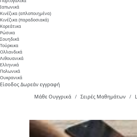
Πορτογαλικά
Ιαπωνικά
Κινέζικα (απλοποιημένα)
Κινέζικα (παραδοσιακά)
Κορεάτικα
Ρώσικα
Σουηδικά
Τούρκικα
Ολλανδικά
Λιθουανικά
Ελληνικά
Πολωνικά
Ουκρανικά
Είσοδος
Δωρεάν εγγραφή
Μάθε Ουγγρικά
Σειρές Μαθημάτων