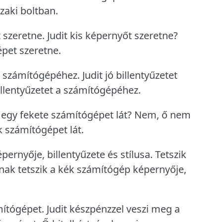
zaki boltban.
 szeretne.
Judit kis képernyőt szeretne?
pet szeretne.
 a számítógépéhez.
Judit jó billentyűzetet
billentyűzetet a számítógépéhez.
t egy fekete számítógépet lát?
Nem, ő nem
 számítógépet lát.
pernyője, billentyűzete és stílusa.
Tetszik
tnak tetszik a kék számítógép képernyője,
mítógépet.
Judit készpénzzel veszi meg a