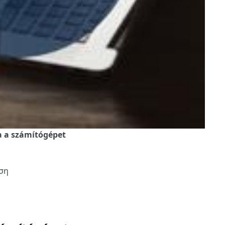
ja a számítógépet
ση