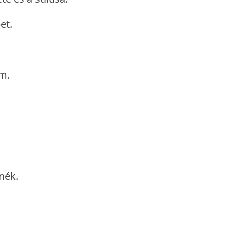
et.
m.
nék.