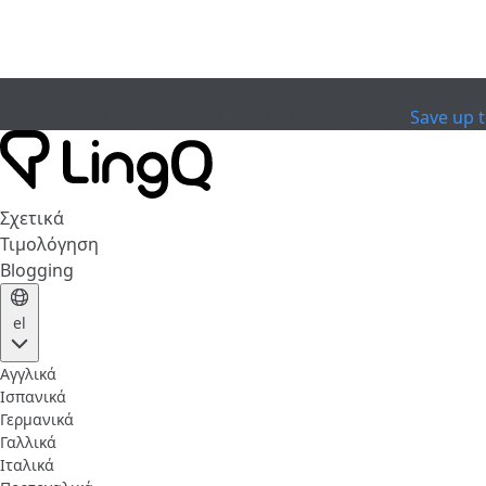
ΕΛΗΞΕ
Celebrate the Cup
Ειδική Προσφορά
Save up 
Σχετικά
Τιμολόγηση
Blogging
el
Αγγλικά
Ισπανικά
Γερμανικά
Γαλλικά
Ιταλικά