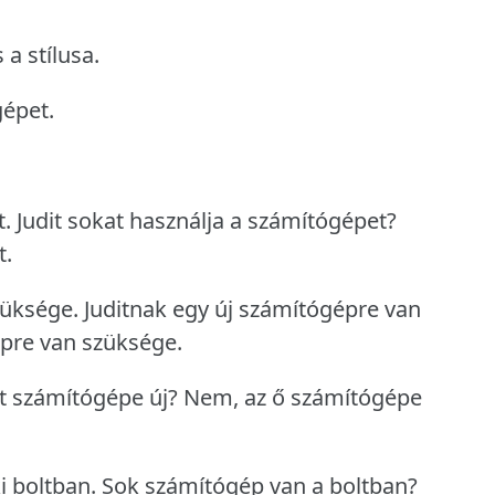
 a stílusa.
gépet.
t.
Judit sokat használja a számítógépet?
t.
züksége.
Juditnak egy új számítógépre van
épre van szüksége.
it számítógépe új?
Nem, az ő számítógépe
i boltban.
Sok számítógép van a boltban?