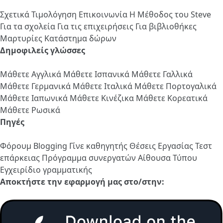
Σχετικά
Τιμολόγηση
Επικοινωνία
Η Μέθοδος του Steve
Για τα σχολεία
Για τις επιχειρήσεις
Για βιβλιοθήκες
Μαρτυρίες
Κατάστημα δώρων
Δημοφιλείς γλώσσες
Μάθετε Αγγλικά
Μάθετε Ισπανικά
Μάθετε Γαλλικά
Μάθετε Γερμανικά
Μάθετε Ιταλικά
Μάθετε Πορτογαλικά
Μάθετε Ιαπωνικά
Μάθετε Κινέζικα
Μάθετε Κορεατικά
Μάθετε Ρωσικά
Πηγές
Φόρουμ
Blogging
Γίνε καθηγητής
Θέσεις Εργασίας
Τεστ
επάρκειας
Πρόγραμμα συνεργατών
Αίθουσα Τύπου
Εγχειρίδιο γραμματικής
Αποκτήστε την εφαρμογή μας στο/στην: