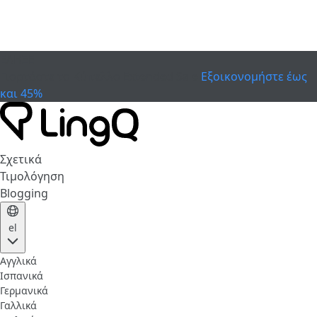
ΕΛΗΞΕ
Γιορτάστε το Κύπελλο
Extended Sale
Εξοικονομήστε έως
και 45%
Σχετικά
Τιμολόγηση
Blogging
el
Αγγλικά
Ισπανικά
Γερμανικά
Γαλλικά