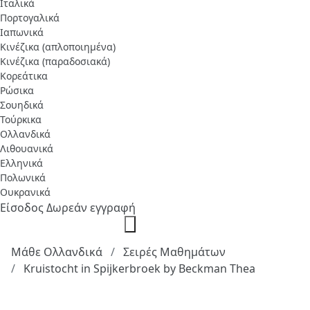
Ιταλικά
Πορτογαλικά
Ιαπωνικά
Κινέζικα (απλοποιημένα)
Κινέζικα (παραδοσιακά)
Κορεάτικα
Ρώσικα
Σουηδικά
Τούρκικα
Ολλανδικά
Λιθουανικά
Ελληνικά
Πολωνικά
Ουκρανικά
Είσοδος
Δωρεάν εγγραφή
Μάθε Ολλανδικά
Σειρές Μαθημάτων
Kruistocht in Spijkerbroek by Beckman Thea