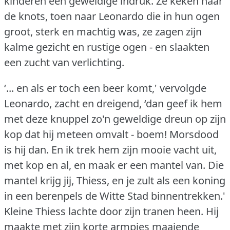
kinderen een geweldige indruk.
Ze keken naar
de knots, toen naar Leonardo die in hun ogen
groot, sterk en machtig was, ze zagen zijn
kalme gezicht en rustige ogen - en slaakten
een zucht van verlichting.
‘... en als er toch een beer komt,' vervolgde
Leonardo, zacht en dreigend, ‘dan geef ik hem
met deze knuppel zo'n geweldige dreun op zijn
kop dat hij meteen omvalt - boem!
Morsdood
is hij dan.
En ik trek hem zijn mooie vacht uit,
met kop en al, en maak er een mantel van.
Die
mantel krijg jij, Thiess, en je zult als een koning
in een berenpels de Witte Stad binnentrekken.'
Kleine Thiess lachte door zijn tranen heen.
Hij
maakte met zijn korte armpjes maaiende