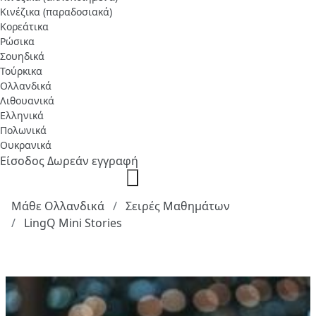
Κινέζικα (παραδοσιακά)
Κορεάτικα
Ρώσικα
Σουηδικά
Τούρκικα
Ολλανδικά
Λιθουανικά
Ελληνικά
Πολωνικά
Ουκρανικά
Είσοδος
Δωρεάν εγγραφή
Μάθε Ολλανδικά
Σειρές Μαθημάτων
LingQ Mini Stories