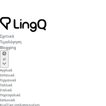
Σχετικά
Τιμολόγηση
Blogging
el
Αγγλικά
Ισπανικά
Γερμανικά
Γαλλικά
Ιταλικά
Πορτογαλικά
Ιαπωνικά
Κινέζικα (απλοποιημένα)