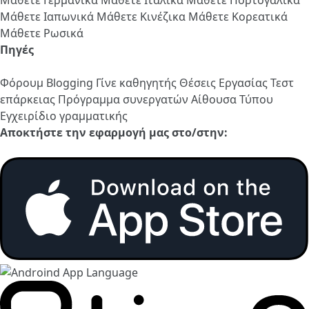
Μάθετε Ιαπωνικά
Μάθετε Κινέζικα
Μάθετε Κορεατικά
Μάθετε Ρωσικά
Πηγές
Φόρουμ
Blogging
Γίνε καθηγητής
Θέσεις Εργασίας
Τεστ
επάρκειας
Πρόγραμμα συνεργατών
Αίθουσα Τύπου
Εγχειρίδιο γραμματικής
Αποκτήστε την εφαρμογή μας στο/στην: