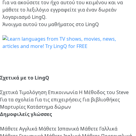
Για να ακούσετε τον ήχο αυτού του κειμένου και να
μάθετε το λεξιλόγιο
εγγραφείτε
για έναν δωρεάν
λογαριασμό LingQ.
Άνοιγμα αυτού του μαθήματος στο LingQ
Σχετικά με το LingQ
Σχετικά
Τιμολόγηση
Επικοινωνία
Η Μέθοδος του Steve
Για τα σχολεία
Για τις επιχειρήσεις
Για βιβλιοθήκες
Μαρτυρίες
Κατάστημα δώρων
Δημοφιλείς γλώσσες
Μάθετε Αγγλικά
Μάθετε Ισπανικά
Μάθετε Γαλλικά
Μάθετε Γερμανικά
Μάθετε Ιταλικά
Μάθετε Πορτογαλικά