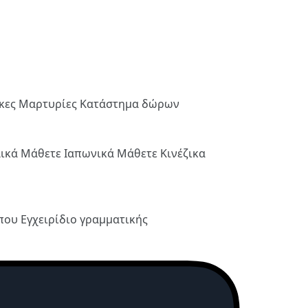
ήκες
Μαρτυρίες
Κατάστημα δώρων
λικά
Μάθετε Ιαπωνικά
Μάθετε Κινέζικα
ύπου
Εγχειρίδιο γραμματικής