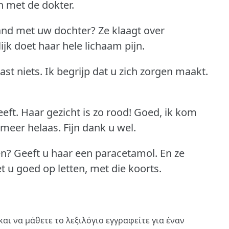
n met de dokter.
hand met uw dochter?
Ze klaagt over
ijk doet haar hele lichaam pijn.
ast niets.
Ik begrijp dat u zich zorgen maakt.
eft.
Haar gezicht is zo rood!
Goed, ik kom
 meer helaas.
Fijn dank u wel.
en?
Geeft u haar een paracetamol.
En ze
 u goed op letten, met die koorts.
και να μάθετε το λεξιλόγιο
εγγραφείτε
για έναν