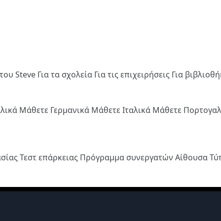
του Steve
Για τα σχολεία
Για τις επιχειρήσεις
Για βιβλιοθ
λλικά
Μάθετε Γερμανικά
Μάθετε Ιταλικά
Μάθετε Πορτογα
ασίας
Τεστ επάρκειας
Πρόγραμμα συνεργατών
Αίθουσα Τ