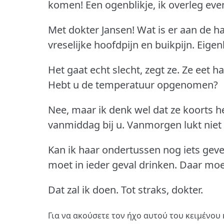
komen!
Een ogenblikje, ik overleg eve
Met dokter Jansen!
Wat is er aan de 
vreselijke hoofdpijn en buikpijn.
Eigenl
Het gaat echt slecht, zegt ze.
Ze eet ha
Hebt u de temperatuur opgenomen?
Nee, maar ik denk wel dat ze koorts he
vanmiddag bij u. Vanmorgen lukt niet
Kan ik haar ondertussen nog iets gev
moet in ieder geval drinken.
Daar moet
Dat zal ik doen.
Tot straks, dokter.
Για να ακούσετε τον ήχο αυτού του κειμένου 