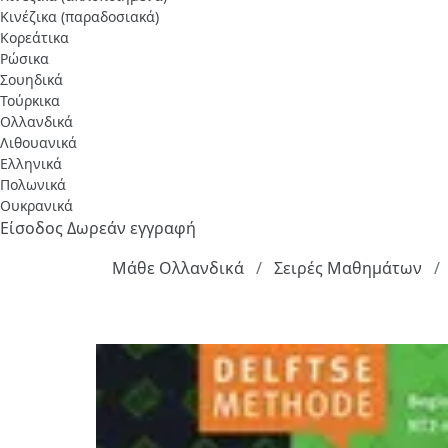
Κινέζικα (παραδοσιακά)
Κορεάτικα
Ρώσικα
Σουηδικά
Τούρκικα
Ολλανδικά
Λιθουανικά
Ελληνικά
Πολωνικά
Ουκρανικά
Είσοδος
Δωρεάν εγγραφή
Μάθε Ολλανδικά
Σειρές Μαθημάτων