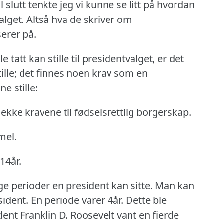
il slutt tenkte jeg vi kunne se litt på hvordan
alget.
Altså hva de skriver om
erer på.
 tatt kan stille til presidentvalget, er det
ille; det finnes noen krav som en
e stille:
ekke kravene til fødselsrettlig borgerskap.
mel.
14år.
ge perioder en president kan sitte.
Man kan
sident.
En periode varer 4år.
Dette ble
dent Franklin D. Roosevelt vant en fjerde