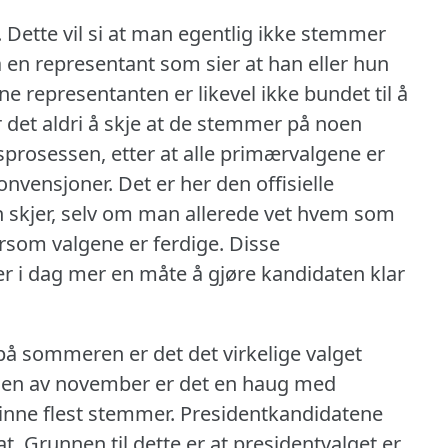
.
Dette vil si at man egentlig ikke stemmer
n representant som sier at han eller hun
e representanten er likevel ikke bundet til å
r det aldri å skje at de stemmer på noen
prosessen, etter at alle primærvalgene er
konvensjoner.
Det er her den offisielle
 skjer, selv om man allerede vet hvem som
ersom valgene er ferdige.
Disse
er i dag mer en måte å gjøre kandidaten klar
å sommeren er det det virkelige valget
sen av november er det en haug med
inne flest stemmer.
Presidentkandidatene
at.
Grunnen til dette er at presidentvalget er