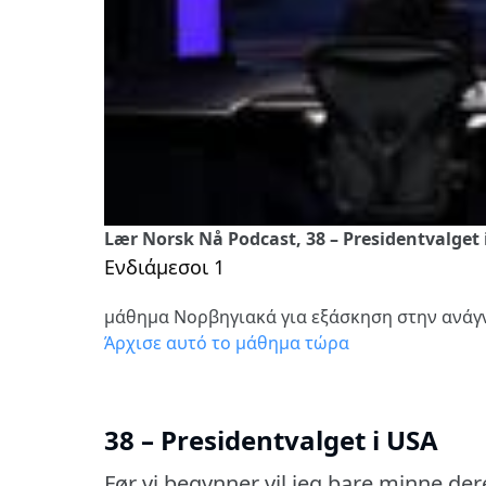
Lær Norsk Nå Podcast, 38 – Presidentvalget 
Ενδιάμεσοι 1
μάθημα Νορβηγιακά για εξάσκηση στην ανά
Άρχισε αυτό το μάθημα τώρα
38 – Presidentvalget i USA
Før vi begynner vil jeg bare minne der