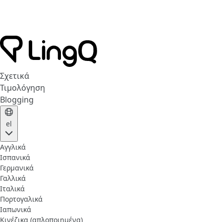
Σχετικά
Τιμολόγηση
Blogging
el
Αγγλικά
Ισπανικά
Γερμανικά
Γαλλικά
Ιταλικά
Πορτογαλικά
Ιαπωνικά
Κινέζικα (απλοποιημένα)