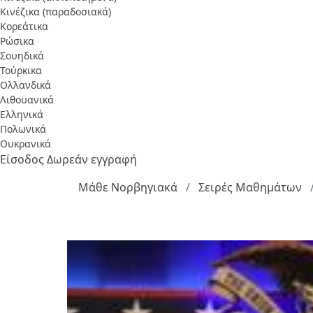
Κινέζικα (παραδοσιακά)
Κορεάτικα
Ρώσικα
Σουηδικά
Τούρκικα
Ολλανδικά
Λιθουανικά
Ελληνικά
Πολωνικά
Ουκρανικά
Είσοδος
Δωρεάν εγγραφή
Μάθε Νορβηγιακά
Σειρές Μαθημάτων