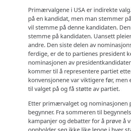
Primærvalgene i USA er indirekte valg
på en kandidat, men man stemmer på e
vil stemme på denne kandidaten.
Denn
stemme på kandidaten.
Uansett pleie
andre.
Den siste delen av nominasjons
ferdige, er de to partienes president 
nominasjonen av presidentkandidaten
kommer til å representere partiet ett
konvensjonene var viktigere før, men 
til valget på og få støtte av partiet.
Etter primærvalget og nominasjonen p
begynner.
Fra sommeren til begynnel
kampanjer og debatter for å prøve å v
oppholder seg ikke like lenge i hver st