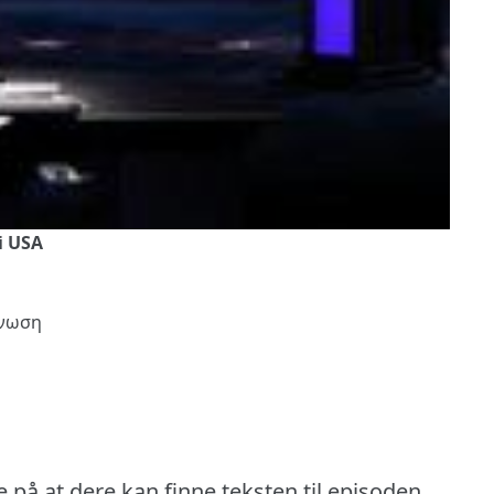
i USA
γνωση
e på at dere kan finne teksten til episoden