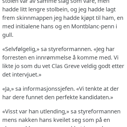
stolen var av samme slag som våre, men
hadde litt lengre stolbein, og jeg hadde lagt
frem skinnmappen jeg hadde kjøpt til ham, en
med initialene hans og en Montblanc-penn i
gull.
«Selvfølgelig,» sa styreformannen.
«Jeg har
forresten en innrømmelse å komme med.
Vi
likte jo som du vet Clas Greve veldig godt etter
det intervjuet.»
«Ja,» sa informasjonssjefen.
«Vi tenkte at der
har dere funnet den perfekte kandidaten.»
«Visst var han utlending,» sa styreformannen
mens nakken hans kveilet seg som på en