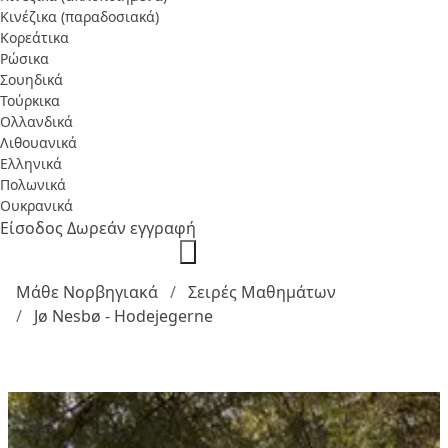
Κινέζικα (παραδοσιακά)
Κορεάτικα
Ρώσικα
Σουηδικά
Τούρκικα
Ολλανδικά
Λιθουανικά
Ελληνικά
Πολωνικά
Ουκρανικά
Είσοδος
Δωρεάν εγγραφή
Μάθε Νορβηγιακά
Σειρές Μαθημάτων
Jø Nesbø - Hodejegerne