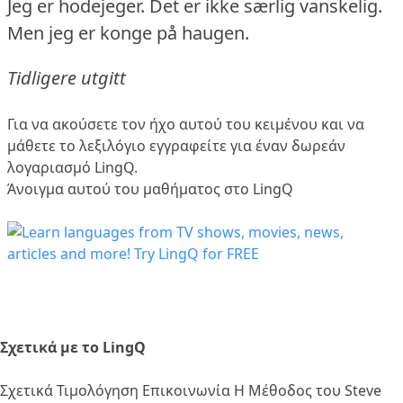
Jeg er hodejeger.
Det er ikke særlig vanskelig.
Men jeg er konge på haugen.
Tidligere utgitt
Για να ακούσετε τον ήχο αυτού του κειμένου και να
μάθετε το λεξιλόγιο
εγγραφείτε
για έναν δωρεάν
λογαριασμό LingQ.
Άνοιγμα αυτού του μαθήματος στο LingQ
Σχετικά με το LingQ
Σχετικά
Τιμολόγηση
Επικοινωνία
Η Μέθοδος του Steve