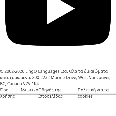
© 2002-2026
LingQ Languages Ltd.
Όλα τα δικαιώματα
κατοχυρωμένα. 200-2232 Marine Drive, West Vancouver,
BC, Canada
V7V 1K4
Όροι
Ιδιωτικά
Οδηγός της
Πολιτική για τα
Χρήσης
Ιστοσελίδας
cookies
Χρησιμοποιούμε cookies για να βελτιώσουμε τη
λειτουργία του LingQ. Επισκέπτοντας τον ιστότοπο,
συμφωνείς στην
πολιτική για τα cookies
.