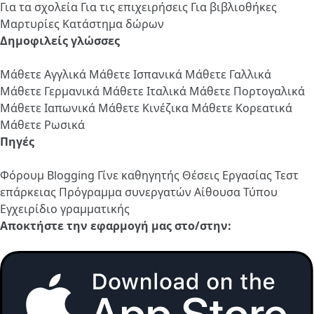
Για τα σχολεία
Για τις επιχειρήσεις
Για βιβλιοθήκες
Μαρτυρίες
Κατάστημα δώρων
Δημοφιλείς γλώσσες
Μάθετε Αγγλικά
Μάθετε Ισπανικά
Μάθετε Γαλλικά
Μάθετε Γερμανικά
Μάθετε Ιταλικά
Μάθετε Πορτογαλικά
Μάθετε Ιαπωνικά
Μάθετε Κινέζικα
Μάθετε Κορεατικά
Μάθετε Ρωσικά
Πηγές
Φόρουμ
Blogging
Γίνε καθηγητής
Θέσεις Εργασίας
Τεστ
επάρκειας
Πρόγραμμα συνεργατών
Αίθουσα Τύπου
Εγχειρίδιο γραμματικής
Αποκτήστε την εφαρμογή μας στο/στην: