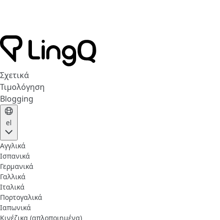
Σχετικά
Τιμολόγηση
Blogging
el
Αγγλικά
Ισπανικά
Γερμανικά
Γαλλικά
Ιταλικά
Πορτογαλικά
Ιαπωνικά
Κινέζικα (απλοποιημένα)