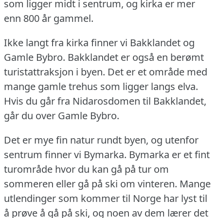
som ligger midt i sentrum, og kirka er mer
enn 800 år gammel.
Ikke langt fra kirka finner vi Bakklandet og
Gamle Bybro.
Bakklandet er også en berømt
turistattraksjon i byen.
Det er et område med
mange gamle trehus som ligger langs elva.
Hvis du går fra Nidarosdomen til Bakklandet,
går du over Gamle Bybro.
Det er mye fin natur rundt byen, og utenfor
sentrum finner vi Bymarka.
Bymarka er et fint
turområde hvor du kan gå på tur om
sommeren eller gå på ski om vinteren.
Mange
utlendinger som kommer til Norge har lyst til
å prøve å gå på ski, og noen av dem lærer det