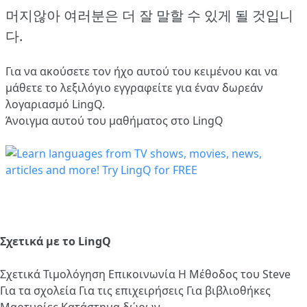
머지않아 여러분은 더 잘 말할 수 있게 될 것입니
다.
Για να ακούσετε τον ήχο αυτού του κειμένου και να
μάθετε το λεξιλόγιο
εγγραφείτε
για έναν δωρεάν
λογαριασμό LingQ.
Άνοιγμα αυτού του μαθήματος στο LingQ
Σχετικά με το LingQ
Σχετικά
Τιμολόγηση
Επικοινωνία
Η Μέθοδος του Steve
Για τα σχολεία
Για τις επιχειρήσεις
Για βιβλιοθήκες
Μαρτυρίες
Κατάστημα δώρων