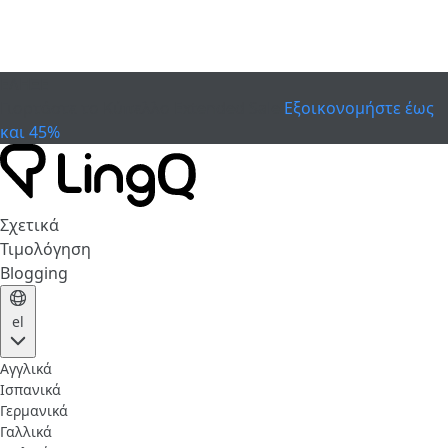
ΕΛΗΞΕ
Γιορτάστε το Κύπελλο
Extended Sale
Εξοικονομήστε έως
και 45%
Σχετικά
Τιμολόγηση
Blogging
el
Αγγλικά
Ισπανικά
Γερμανικά
Γαλλικά