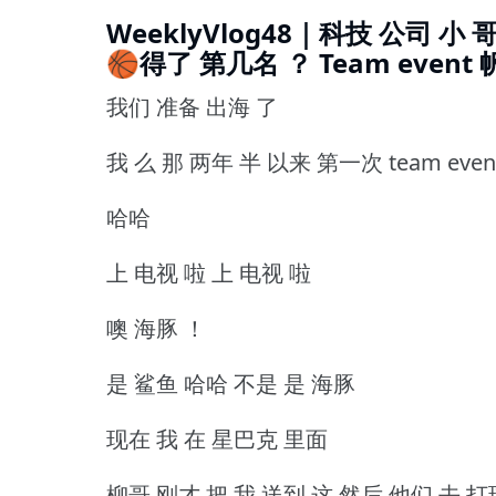
WeeklyVlog48｜科技 公司 小
🏀得了 第几名 ？ Team event 
我们 准备 出海 了
我 么 那 两年 半 以来 第一次 team eve
哈哈
上 电视 啦 上 电视 啦
噢 海豚 ！
是 鲨鱼 哈哈 不是 是 海豚
现在 我 在 星巴克 里面
柳哥 刚才 把 我 送到 这 然后 他们 去 打