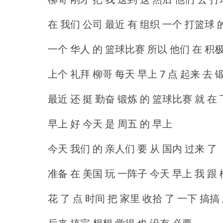
在 我们 公司 最近 有 组织 一个 打篮球 
一个 华人 的 篮球比赛 所以 他们 在 积极
上个 礼拜 柳哥 每天 早上 7 点 起来 去 
最近 还 挺 勤奋 锻炼 的 篮球比赛 就 在 
早上 好 今天 是 周五 的 早上
今天 我们 的 亲人们 要 从 国内 过来 了
准备 在 美国 玩 一阵子 今天 早上 我 跟
花 了 点 时间 把 家里 收拾 了 一下 搞搞 