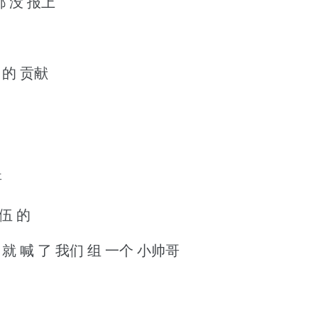
都 没 报上
 的 贡献
哥
队伍 的
 就 喊 了 我们 组 一个 小帅哥