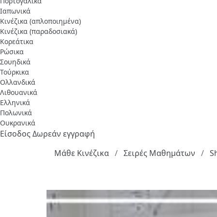
Πορτογαλικά
Ιαπωνικά
Κινέζικα (απλοποιημένα)
Κινέζικα (παραδοσιακά)
Κορεάτικα
Ρώσικα
Σουηδικά
Τούρκικα
Ολλανδικά
Λιθουανικά
Ελληνικά
Πολωνικά
Ουκρανικά
Είσοδος
Δωρεάν εγγραφή
Μάθε Κινέζικα
Σειρές Μαθημάτων
S