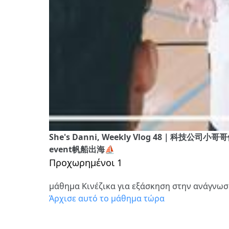
She's Danni, Weekly Vlog 48｜科
event帆船出海⛵️
Προχωρημένοι 1
μάθημα Κινέζικα για εξάσκηση στην ανάγνω
Άρχισε αυτό το μάθημα τώρα