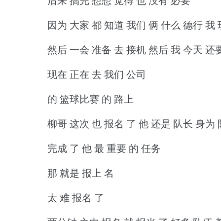
后来 搞完 想想 觉得 也 没有 必要
因为 大家 都 知道 我们 俩 什么 德行 我 
然后 一会 准备 去 接机 然后 我 今天 还
现在 正在 去 我们 公司
的 篮球比赛 的 路上
柳哥 这次 也 报名 了 他 还是 队长 身为
完成 了 他 最 重要 的 任务
那 就是 报上 名
太 难 报名 了