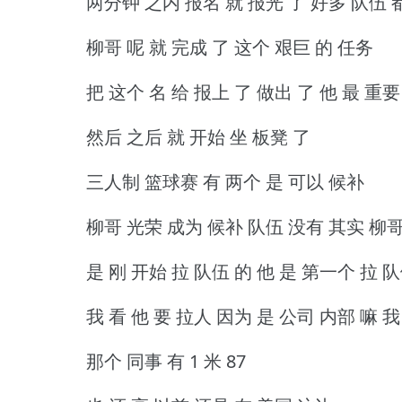
两分钟 之内 报名 就 报光 了 好多 队伍 
柳哥 呢 就 完成 了 这个 艰巨 的 任务
把 这个 名 给 报上 了 做出 了 他 最 重要
然后 之后 就 开始 坐 板凳 了
三人制 篮球赛 有 两个 是 可以 候补
柳哥 光荣 成为 候补 队伍 没有 其实 柳
是 刚 开始 拉 队伍 的 他 是 第一个 拉 
我 看 他 要 拉人 因为 是 公司 内部 嘛 我
那个 同事 有 1 米 87