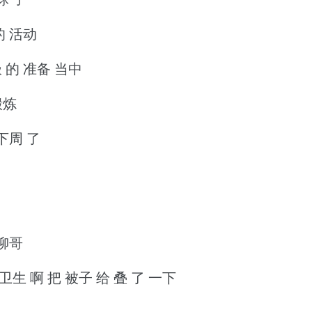
的 活动
 的 准备 当中
锻炼
下周 了
 柳哥
卫生 啊 把 被子 给 叠 了 一下