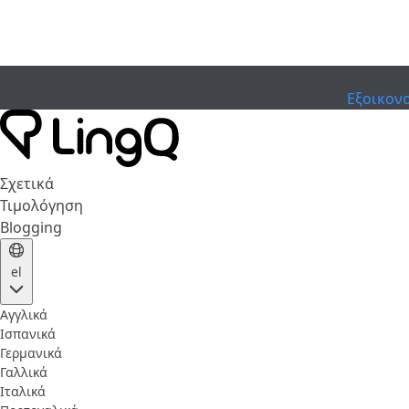
ΕΛΗΞΕ
Γιορτάστε το Κύπελλο
Extended Sale
Εξοικον
Σχετικά
Τιμολόγηση
Blogging
el
Αγγλικά
Ισπανικά
Γερμανικά
Γαλλικά
Ιταλικά