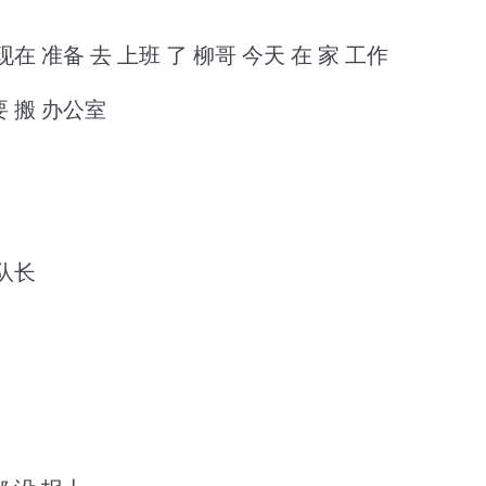
现在 准备 去 上班 了 柳哥 今天 在 家 工作
要 搬 办公室
 队长