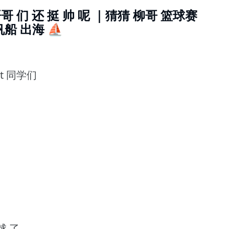
 哥哥 们 还 挺 帅 呢 ｜猜猜 柳哥 篮球赛
帆船 出海 ⛵️
nt 同学们
球 了