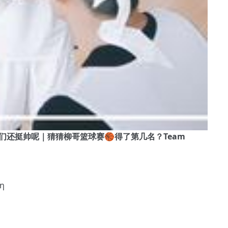
技公司小哥哥们还挺帅呢｜猜猜柳哥篮球赛🏀得了第几名？Team
ση