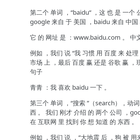
第二个 单词 ，“baidu“ ，这 也 是 一个 
google 来自 于 美国 ，baidu 来自 中国
它 的 网址 是 ：www.baidu.com 。
中文
例如 ，我们 说 “我 习惯 用 百度 来 处理
市场 上 ，最后 百度 赢 还是 谷歌 赢 ，
句子
青青 ：我 喜欢 baidu 一下 。
第三个 单词 ，“搜索 ”（search），动词
西 。
我们 刚才 介绍 的 两个 公司 ，goog
在 互联网 里 找到 你 想 知道 的 东西 。
例如 ，我们 说 ，“大地震 后 ，狗 被 用