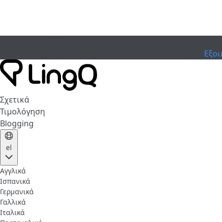
ΕΛΗΞΕ
Γιορτάστε το Κύπελλο
Ειδική Προσφορά
Εξοι
Σχετικά
Τιμολόγηση
Blogging
el
Αγγλικά
Ισπανικά
Γερμανικά
Γαλλικά
Ιταλικά