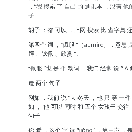
，“我 搜索 了 自己 的 通讯本 ，没有 他
子
胡子 ：都 可以 ，上网 搜索 比 查字典 还
第四个 词 ，“佩服 ”（admire），意思 是
拜 、钦佩 、欣赏 ”。
“佩服 ”也 是 个 动词 ，我们 经常 说 “ A
造 两个 句子
例如 ，我们 说 “大 冬天 ，他 只 穿 一件
如 ，“他 可以 同时 和 五个 女孩子 交往 
句子
你 看 ，这个 字 读 “jiǒng” ，第三声 