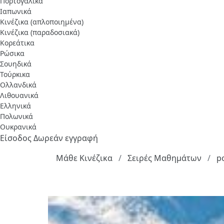
Πορτογαλικά
Ιαπωνικά
Κινέζικα (απλοποιημένα)
Κινέζικα (παραδοσιακά)
Κορεάτικα
Ρώσικα
Σουηδικά
Τούρκικα
Ολλανδικά
Λιθουανικά
Ελληνικά
Πολωνικά
Ουκρανικά
Είσοδος
Δωρεάν εγγραφή
Μάθε Κινέζικα
Σειρές Μαθημάτων
p