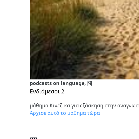
podcasts on language, 囧
Ενδιάμεσοι 2
μάθημα Κινέζικα για εξάσκηση στην ανάγνω
Άρχισε αυτό το μάθημα τώρα