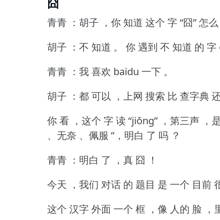
囧
青青 ：胡子 ，你 知道 这个 字 “囧” 怎么
胡子 ：不 知道 。
你 遇到 不 知道 的 字 
青青 ：我 喜欢 baidu 一下 。
胡子 ：都 可以 ，上网 搜索 比 查字典 还
你 看 ，这个 字 读 “jiǒng” ，第三声 
、无奈 、佩服 ”，明白 了 吗 ？
青青 ：明白 了 ，真 囧 ！
今天 ，我们 对话 的 题目 是 一个 目前 很
这个 汉字 外面 一个 框 ，像 人的 脸 ，里