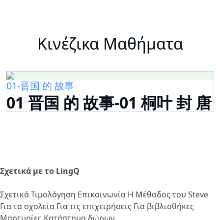
Κινέζικα Μαθήματα
01-晋国 的 故事
01 晋国 的 故事-01 桐叶 封 唐
Σχετικά με το LingQ
Σχετικά
Τιμολόγηση
Επικοινωνία
Η Μέθοδος του Steve
Για τα σχολεία
Για τις επιχειρήσεις
Για βιβλιοθήκες
Μαρτυρίες
Κατάστημα δώρων