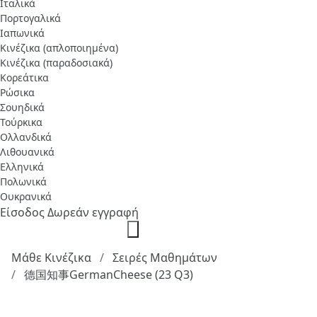
Ιταλικά
Πορτογαλικά
Ιαπωνικά
Κινέζικα (απλοποιημένα)
Κινέζικα (παραδοσιακά)
Κορεάτικα
Ρώσικα
Σουηδικά
Τούρκικα
Ολλανδικά
Λιθουανικά
Ελληνικά
Πολωνικά
Ουκρανικά
Είσοδος
Δωρεάν εγγραφή
Μάθε Κινέζικα
Σειρές Μαθημάτων
德国知事GermanCheese (23 Q3)