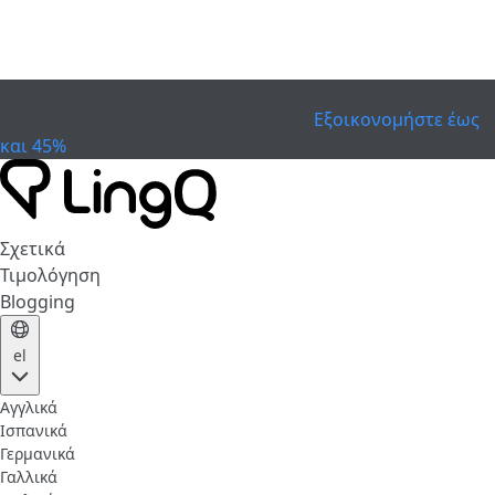
ΕΛΗΞΕ
Γιορτάστε το Κύπελλο
Extended Sale
Εξοικονομήστε έως
και 45%
Σχετικά
Τιμολόγηση
Blogging
el
Αγγλικά
Ισπανικά
Γερμανικά
Γαλλικά