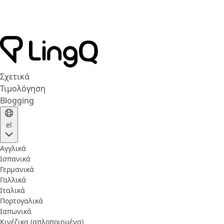
Σχετικά
Τιμολόγηση
Blogging
el
Αγγλικά
Ισπανικά
Γερμανικά
Γαλλικά
Ιταλικά
Πορτογαλικά
Ιαπωνικά
Κινέζικα (απλοποιημένα)