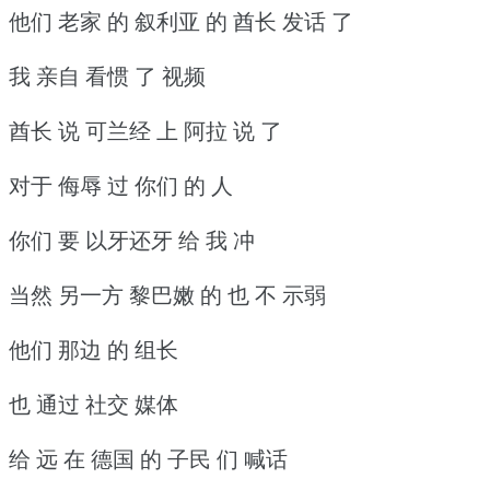
他们 老家 的 叙利亚 的 酋长 发话 了
我 亲自 看惯 了 视频
酋长 说 可兰经 上 阿拉 说 了
对于 侮辱 过 你们 的 人
你们 要 以牙还牙 给 我 冲
当然 另一方 黎巴嫩 的 也 不 示弱
他们 那边 的 组长
也 通过 社交 媒体
给 远 在 德国 的 子民 们 喊话