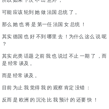
可能 应该 轮到 她 做 法国 总统 了 。
那么 她 也 将 是 第一任 法国 女 总统 ！
其实 德国 也 好 不到 哪里 去 ！为什么 这么 说 呢
？
其实 此类 话题 之前 我 也 说过 不止 一期 了 ，而
是 经常 谈及 。
而是 经常 谈及 。
目前 为止 我 觉得 我 的 观察 肯定 没错 ：
反而 是 欧洲 的 沉沦 比 我 预计 的 还要 快 ！