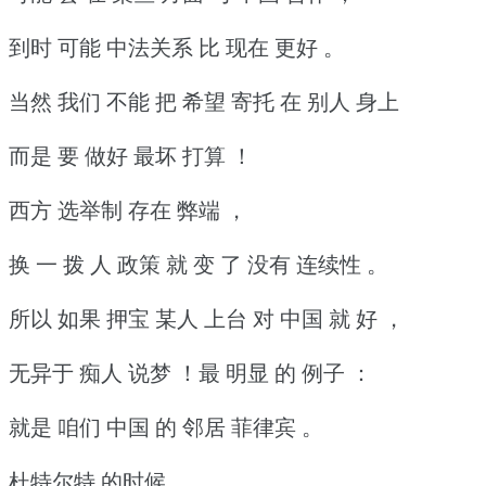
到时 可能 中法关系 比 现在 更好 。
当然 我们 不能 把 希望 寄托 在 别人 身上
而是 要 做好 最坏 打算 ！
西方 选举制 存在 弊端 ，
换 一 拨 人 政策 就 变 了 没有 连续性 。
所以 如果 押宝 某人 上台 对 中国 就 好 ，
无异于 痴人 说梦 ！最 明显 的 例子 ：
就是 咱们 中国 的 邻居 菲律宾 。
杜特尔特 的时候 ，