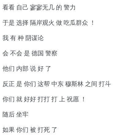
看看 自己 寥寥无几 的 警力
于是 选择 隔岸观火 做 吃瓜群众 ！
我 有 种 阴谋论
会 不会 是 德国 警察
他们 内部 说 好 了
反正 是 你们 这帮 中东 穆斯林 之间 打斗
你们 就 好好 打打 打 上 祝愿 ！
随后 坐牢
如果 你们 被 打死 了