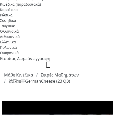
Κινέζικα (παραδοσιακά)
Κορεάτικα
Ρώσικα
Σουηδικά
Τούρκικα
Ολλανδικά
Λιθουανικά
Ελληνικά
Πολωνικά
Ουκρανικά
Είσοδος
Δωρεάν εγγραφή
Μάθε Κινέζικα
Σειρές Μαθημάτων
德国知事GermanCheese (23 Q3)