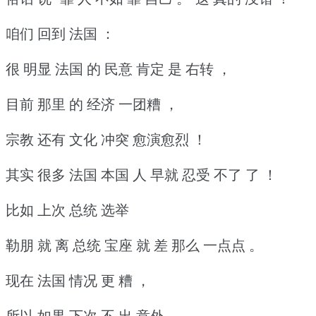
咱们 回到 法国 ：
很 明显 法国 的 民意 肯定 是 右转 ，
目前 那里 的 经济 一团糟 ，
宗教 还有 文化 冲突 愈演愈烈 ！
其实 很多 法国 本国 人 早就 忍受 不了 了 ！
比如 上次 总统 选举
勒朋 就 离 总统 宝座 就 差 那么 一点点 。
现在 法国 情况 更 糟 ，
所以 如果 下次 不 出 意外 ，