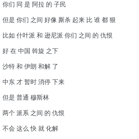
你们 同 是 阿拉 的 子民
但是 你们 之间 好像 厮杀 起来 比 谁 都 狠
比如 什叶派 和 逊尼派 你们 之间 的 仇恨
好 在 中国 斡旋 之下
沙特 和 伊朗 和解 了
中东 才 暂时 消停 下来
但是 普通 穆斯林
两个 派系 之间 的 仇恨
不会 这么 快 就 化解