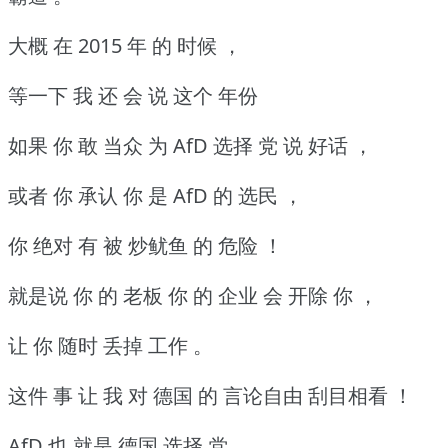
大概 在 2015 年 的 时候 ，
等一下 我 还 会 说 这个 年份
如果 你 敢 当众 为 AfD 选择 党 说 好话 ，
或者 你 承认 你 是 AfD 的 选民 ，
你 绝对 有 被 炒鱿鱼 的 危险 ！
就是说 你 的 老板 你 的 企业 会 开除 你 ，
让 你 随时 丢掉 工作 。
这件 事 让 我 对 德国 的 言论自由 刮目相看 ！
AfD 也 就是 德国 选择 党 ，