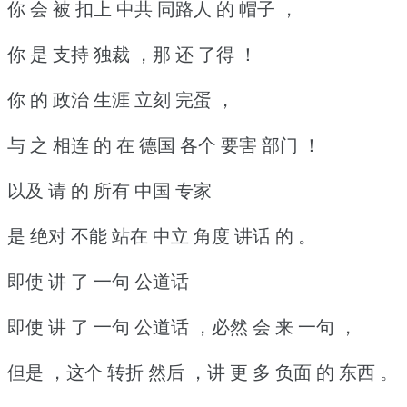
你 会 被 扣上 中共 同路人 的 帽子 ，
你 是 支持 独裁 ，那 还 了得 ！
你 的 政治 生涯 立刻 完蛋 ，
与 之 相连 的 在 德国 各个 要害 部门 ！
以及 请 的 所有 中国 专家
是 绝对 不能 站在 中立 角度 讲话 的 。
即使 讲 了 一句 公道话
即使 讲 了 一句 公道话 ，必然 会 来 一句 ，
但是 ，这个 转折 然后 ，讲 更 多 负面 的 东西 。