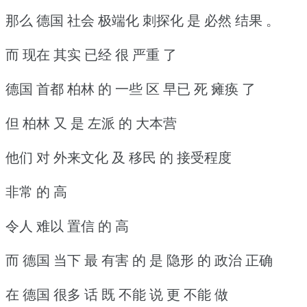
那么 德国 社会 极端化 刺探化 是 必然 结果 。
而 现在 其实 已经 很 严重 了
德国 首都 柏林 的 一些 区 早已 死 瘫痪 了
但 柏林 又 是 左派 的 大本营
他们 对 外来文化 及 移民 的 接受程度
非常 的 高
令人 难以 置信 的 高
而 德国 当下 最 有害 的 是 隐形 的 政治 正确
在 德国 很多 话 既 不能 说 更 不能 做