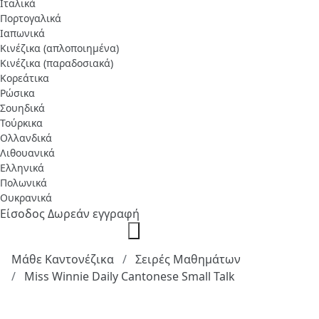
Ιταλικά
Πορτογαλικά
Ιαπωνικά
Κινέζικα (απλοποιημένα)
Κινέζικα (παραδοσιακά)
Κορεάτικα
Ρώσικα
Σουηδικά
Τούρκικα
Ολλανδικά
Λιθουανικά
Ελληνικά
Πολωνικά
Ουκρανικά
Είσοδος
Δωρεάν εγγραφή
Μάθε Καντονέζικα
Σειρές Μαθημάτων
Miss Winnie Daily Cantonese Small Talk