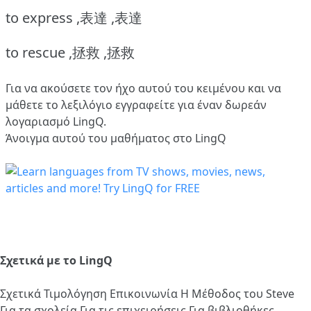
to express ,表達 ,表達
to rescue ,拯救 ,拯救
Για να ακούσετε τον ήχο αυτού του κειμένου και να
μάθετε το λεξιλόγιο
εγγραφείτε
για έναν δωρεάν
λογαριασμό LingQ.
Άνοιγμα αυτού του μαθήματος στο LingQ
Σχετικά με το LingQ
Σχετικά
Τιμολόγηση
Επικοινωνία
Η Μέθοδος του Steve
Για τα σχολεία
Για τις επιχειρήσεις
Για βιβλιοθήκες