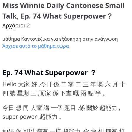
Miss Winnie Daily Cantonese Small
Talk, Ep. 74 What Superpower？
Αρχάριοι 2
μάθημα Καντονέζικα για εξάσκηση στην ανάγνωση
Άρχισε αυτό το μάθημα τώρα
Ep. 74 What Superpower ？
Hello 大家 好 ,今日 係 二 零 二 三 年 嘅 六 月 十
四 號 星期 三 ,而家 係 下晝 嘅 兩 點 半 。
今日 想 同 大家 講 一個 題目 ,係 關於 超能力 ,
super power ,超能力 。
如果 你 可以 擁有 一樣 超能力 ,你 會 想 擁有 乜