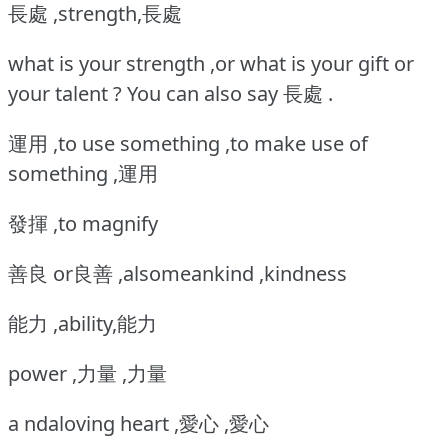
長處 ,strength,長處
what is your strength ,or what is your gift or
your talent ? You can also say 長處 .
運用 ,to use something ,to make use of
something ,運用
發揮 ,to magnify
善良 or良善 ,alsomeankind ,kindness
能力 ,ability,能力
power ,力量 ,力量
a ndaloving heart ,愛心 ,愛心