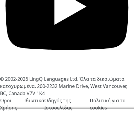
© 2002-2026
LingQ Languages Ltd.
Όλα τα δικαιώματα
κατοχυρωμένα. 200-2232 Marine Drive, West Vancouver,
BC, Canada
V7V 1K4
Όροι
Ιδιωτικά
Οδηγός της
Πολιτική για τα
Χρήσης
Ιστοσελίδας
cookies
Χρησιμοποιούμε cookies για να βελτιώσουμε τη
λειτουργία του LingQ. Επισκέπτοντας τον ιστότοπο,
συμφωνείς στην
πολιτική για τα cookies
.