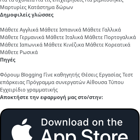
Μαρτυρίες
Κατάστημα δώρων
Δημοφιλείς γλώσσες
Μάθετε Αγγλικά
Μάθετε Ισπανικά
Μάθετε Γαλλικά
Μάθετε Γερμανικά
Μάθετε Ιταλικά
Μάθετε Πορτογαλικά
Μάθετε Ιαπωνικά
Μάθετε Κινέζικα
Μάθετε Κορεατικά
Μάθετε Ρωσικά
Πηγές
Φόρουμ
Blogging
Γίνε καθηγητής
Θέσεις Εργασίας
Τεστ
επάρκειας
Πρόγραμμα συνεργατών
Αίθουσα Τύπου
Εγχειρίδιο γραμματικής
Αποκτήστε την εφαρμογή μας στο/στην: