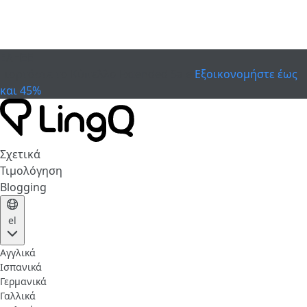
ΕΛΗΞΕ
Γιορτάστε το Κύπελλο
Extended Sale
Εξοικονομήστε έως
και 45%
Σχετικά
Τιμολόγηση
Blogging
el
Αγγλικά
Ισπανικά
Γερμανικά
Γαλλικά