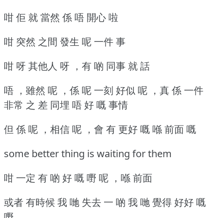
咁 佢 就 當然 係 唔 開心 啦
咁 突然 之間 發生 呢 一件 事
咁 呀 其他人 呀 ，有 啲 同事 就 話
唔 ，雖然 呢 ，係 呢 一刻 好似 呢 ，真 係 一件
非常 之 差 同埋 唔 好 嘅 事情
但 係 呢 ，相信 呢 ，會 有 更好 嘅 喺 前面 嘅
some better thing is waiting for them
咁 一定 有 啲 好 嘅 嘢 呢 ，喺 前面
或者 有時候 我 哋 失去 一 啲 我 哋 覺得 好好 嘅
嘢