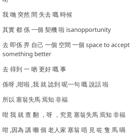
我 哋 突然 間 失去 嘅 時候
其實 都 係 一個 契機 啦 isanopportunity
去 即係 畀 自己 一個 空間 一個 space to accept
something better
去 得到 一 啲 更好 嘅 事
係呀 ,咁啦 ,我 就 諗到 呢一句 嘅 說話 啦
所以 塞翁失馬 焉知 非福
咁 我 就 查 翻 ，呀 ，究竟 塞翁失馬 焉知 非福
咁 ,因為 講 嗰 個 老人家 塞翁 唔 見 咗 隻 馬 喎