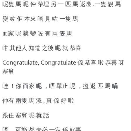
呢隻 馬 呢 仲 帶埋 另 一 匹 馬 返嚟 .一隻 靚 馬
變 咗 佢 本來 唔 見 咗 一隻 馬
而家 呢 就 變 咗 有 兩 隻 馬
咁 其他人 知道 之後 呢 就 恭喜
Congratulate, Congratulate 係 恭喜 啦 恭喜 呀
塞翁
哇 ！你 而家 呢 ，唔 單止 呢 ，搵 返 匹 馬 喎
仲有 兩隻 馬 添 , 真 係 好 啦
跟住 塞翁 呢 就 話
唔 ，可能 都 未必 一定 係 好事