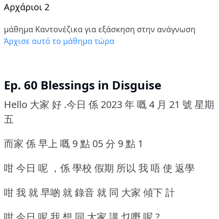
Αρχάριοι 2
μάθημα Καντονέζικα για εξάσκηση στην ανάγνωση
Άρχισε αυτό το μάθημα τώρα
Ep. 60 Blessings in Disguise
Hello 大家 好 .今日 係 2023 年 嘅 4 月 21 號 星期
五
而家 係 早上 嘅 9 點 05 分 9 點 1
咁 今日 呢 ，係 學校 假期 所以 我 唔 使 返學
咁 我 就 早啲 就 錄音 就 同 大家 傾下 計
咁 今日 呢 我 想 同 大家 講 乜嘢 呢 ?