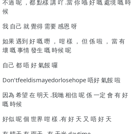
不過 呢 ，都 點樣 講 吖 .當 你 喺 好 嘅 處境 嘅 時
候
我 自己 就 覺得 需要 感恩 呀
如果 遇到 好 嘅 嘢 ， 咁 樣 ， 但 係 啦 ， 當 有
壞 嘅 事情 發生 嘅 時候 呢
自己 都 唔 好 氣餒 囉
Don'tfeeldismayedorlosehope 唔好 氣餒 啦
因為 希望 在 明天 .我哋 相信 呢 係 一定 會 有 好
嘅 時候
好似 呢 個 世界 咁 樣 .有 好 天 又 唔 好 天
有 晴天 有 雨天 . 有 天光 daytime