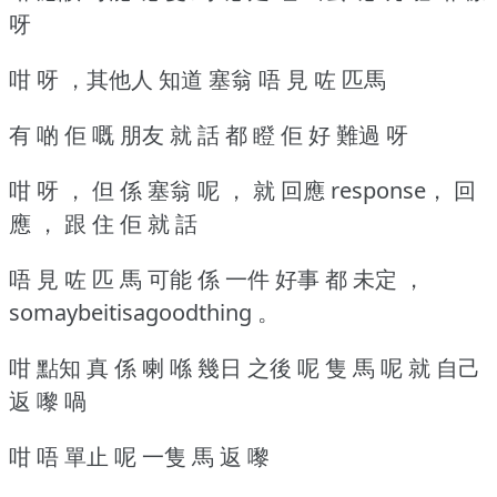
呀
咁 呀 ，其他人 知道 塞翁 唔 見 咗 匹馬
有 啲 佢 嘅 朋友 就 話 都 瞪 佢 好 難過 呀
咁 呀 ， 但 係 塞翁 呢 ， 就 回應 response， 回
應 ， 跟 住 佢 就 話
唔 見 咗 匹 馬 可能 係 一件 好事 都 未定 ，
somaybeitisagoodthing 。
咁 點知 真 係 喇 喺 幾日 之後 呢 隻 馬 呢 就 自己
返 嚟 喎
咁 唔 單止 呢 一隻 馬 返 嚟