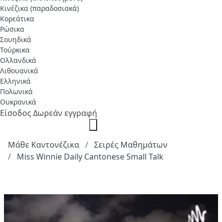
Κινέζικα (παραδοσιακά)
Κορεάτικα
Ρώσικα
Σουηδικά
Τούρκικα
Ολλανδικά
Λιθουανικά
Ελληνικά
Πολωνικά
Ουκρανικά
Είσοδος
Δωρεάν εγγραφή
Μάθε Καντονέζικα
Σειρές Μαθημάτων
Miss Winnie Daily Cantonese Small Talk