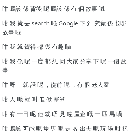
咁 應該 係 背後 呢 應該 係 有 個 故事 嘅
咁 我 就 去 search 喺 Google 下 到 究竟 係 乜嘢
故事 啦
咁 我 就 覺得 都 幾 有趣 喎
咁 我 係 呢 一度 都 想 同 大家 分享 下 呢 一個 故
事
咁 呀 ，就 話 呢 ，從前 呢 ，有 個 老人家
咁 人 哋 就 叫 佢 做 塞翁
咁 有 一日 呢 佢 就 唔 見 咗 屋企 嘅 一 匹 馬 喎
咁 應該 可能 呢 隻 馬 呢 走 咗 出去 呢 玩 啦 咁 樣