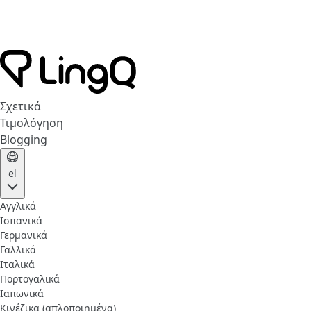
Σχετικά
Τιμολόγηση
Blogging
el
Αγγλικά
Ισπανικά
Γερμανικά
Γαλλικά
Ιταλικά
Πορτογαλικά
Ιαπωνικά
Κινέζικα (απλοποιημένα)