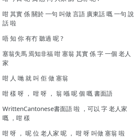
咁 其實 係 關於 一句 叫做 言語 廣東話 嘅 一句 說
話 啦
唔 知 你 有冇 聽過 呢 ?
塞翁失馬 焉知非福 咁 塞翁 其實 係 字 一個 老人
家
咁 人 哋 就 叫 佢 做 塞翁
咁 樣 呀 ， 咁 呀 ， 翁 喺 呢 個 嘅 書面語
WrittenCantonese書面語 啦 ，可以 字 老人家
嘅 ，咁 樣
咁 呀 ， 呢 位 老人家 呢 ， 咁 呀 叫做 塞翁 啦