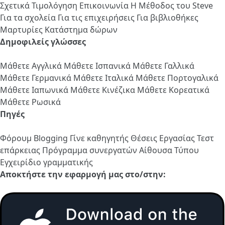
Σχετικά
Τιμολόγηση
Επικοινωνία
Η Μέθοδος του Steve
Για τα σχολεία
Για τις επιχειρήσεις
Για βιβλιοθήκες
Μαρτυρίες
Κατάστημα δώρων
Δημοφιλείς γλώσσες
Μάθετε Αγγλικά
Μάθετε Ισπανικά
Μάθετε Γαλλικά
Μάθετε Γερμανικά
Μάθετε Ιταλικά
Μάθετε Πορτογαλικά
Μάθετε Ιαπωνικά
Μάθετε Κινέζικα
Μάθετε Κορεατικά
Μάθετε Ρωσικά
Πηγές
Φόρουμ
Blogging
Γίνε καθηγητής
Θέσεις Εργασίας
Τεστ
επάρκειας
Πρόγραμμα συνεργατών
Αίθουσα Τύπου
Εγχειρίδιο γραμματικής
Αποκτήστε την εφαρμογή μας στο/στην: