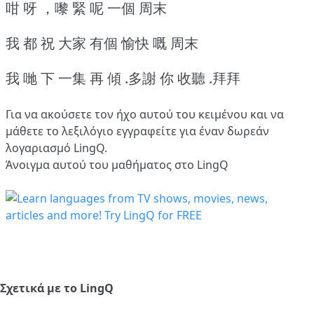
咁 呀 ，嚟 緊 呢 一個 周末
我 都 祝 大家 有個 愉快 嘅 周末
我 哋 下 一集 再 傾 .多謝 你 收聽 .拜拜
Για να ακούσετε τον ήχο αυτού του κειμένου και να
μάθετε το λεξιλόγιο
εγγραφείτε
για έναν δωρεάν
λογαριασμό LingQ.
Άνοιγμα αυτού του μαθήματος στο LingQ
Σχετικά με το LingQ