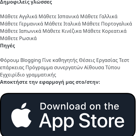
Δημοφιλείς γλώσσες
Μάθετε Αγγλικά
Μάθετε Ισπανικά
Μάθετε Γαλλικά
Μάθετε Γερμανικά
Μάθετε Ιταλικά
Μάθετε Πορτογαλικά
Μάθετε Ιαπωνικά
Μάθετε Κινέζικα
Μάθετε Κορεατικά
Μάθετε Ρωσικά
Πηγές
Φόρουμ
Blogging
Γίνε καθηγητής
Θέσεις Εργασίας
Τεστ
επάρκειας
Πρόγραμμα συνεργατών
Αίθουσα Τύπου
Εγχειρίδιο γραμματικής
Αποκτήστε την εφαρμογή μας στο/στην: