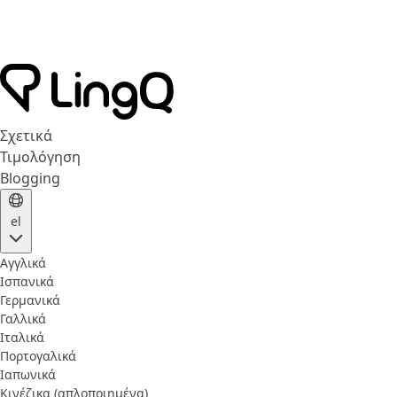
Σχετικά
Τιμολόγηση
Blogging
el
Αγγλικά
Ισπανικά
Γερμανικά
Γαλλικά
Ιταλικά
Πορτογαλικά
Ιαπωνικά
Κινέζικα (απλοποιημένα)