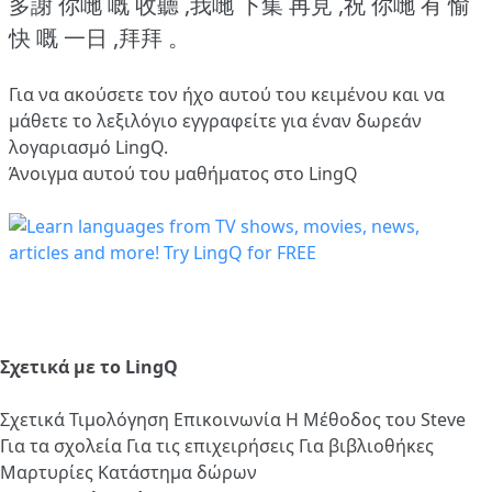
多謝 你哋 嘅 收聽 ,我哋 下集 再見 ,祝 你哋 有 愉
快 嘅 一日 ,拜拜 。
Για να ακούσετε τον ήχο αυτού του κειμένου και να
μάθετε το λεξιλόγιο
εγγραφείτε
για έναν δωρεάν
λογαριασμό LingQ.
Άνοιγμα αυτού του μαθήματος στο LingQ
Σχετικά με το LingQ
Σχετικά
Τιμολόγηση
Επικοινωνία
Η Μέθοδος του Steve
Για τα σχολεία
Για τις επιχειρήσεις
Για βιβλιοθήκες
Μαρτυρίες
Κατάστημα δώρων