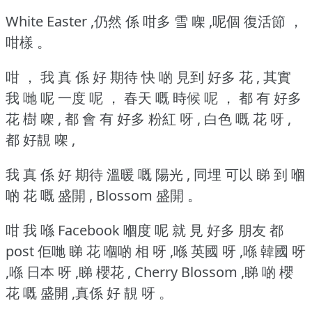
White Easter ,仍然 係 咁多 雪 㗎 ,呢個 復活節 ，
咁樣 。
咁 ， 我 真 係 好 期待 快 啲 見到 好多 花 , 其實
我 哋 呢 一度 呢 ， 春天 嘅 時候 呢 ， 都 有 好多
花 樹 㗎 , 都 會 有 好多 粉紅 呀 , 白色 嘅 花 呀 ,
都 好靚 㗎 ,
我 真 係 好 期待 溫暖 嘅 陽光 , 同埋 可以 睇 到 嗰
啲 花 嘅 盛開 , Blossom 盛開 。
咁 我 喺 Facebook 嗰度 呢 就 見 好多 朋友 都
post 佢哋 睇 花 嗰啲 相 呀 ,喺 英國 呀 ,喺 韓國 呀
,喺 日本 呀 ,睇 櫻花 , Cherry Blossom ,睇 啲 櫻
花 嘅 盛開 ,真係 好 靚 呀 。