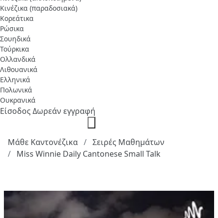
Κινέζικα (παραδοσιακά)
Κορεάτικα
Ρώσικα
Σουηδικά
Τούρκικα
Ολλανδικά
Λιθουανικά
Ελληνικά
Πολωνικά
Ουκρανικά
Είσοδος
Δωρεάν εγγραφή
Μάθε Καντονέζικα
Σειρές Μαθημάτων
Miss Winnie Daily Cantonese Small Talk