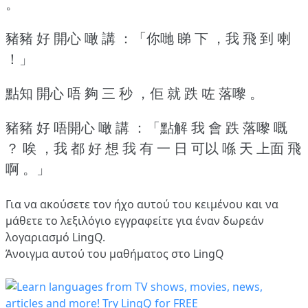
。
豬豬 好 開心 噉 講 ：「你哋 睇 下 ，我 飛 到 喇
！」
點知 開心 唔 夠 三 秒 ，佢 就 跌 咗 落嚟 。
豬豬 好 唔開心 噉 講 ：「點解 我 會 跌 落嚟 嘅
？
唉 ，我 都 好 想 我 有 一 日 可以 喺 天 上面 飛
啊 。」
Για να ακούσετε τον ήχο αυτού του κειμένου και να
μάθετε το λεξιλόγιο
εγγραφείτε
για έναν δωρεάν
λογαριασμό LingQ.
Άνοιγμα αυτού του μαθήματος στο LingQ