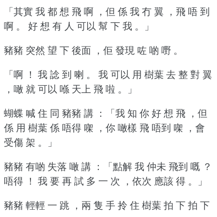
「其實 我 都 想 飛 啊 ，但 係 我 冇 翼 ，飛 唔 到
啊 。
好 想 有 人 可以 幫 下 我 。」
豬豬 突然 望 下 後面 ，佢 發現 咗 啲 嘢 。
「啊 ！
我 諗 到 喇 。
我 可以 用 樹葉 去 整 對 翼
，噉 就 可以 喺 天上 飛 啦 。」
蝴蝶 喊 住 同 豬豬 講 ：「我 知 你 好 想 飛 ，但
係 用 樹葉 係 唔得 㗎 ，你 噉樣 飛 唔到 㗎 ，會
受傷 架 。」
豬豬 有啲 失落 噉 講 ：「點解 我 仲未 飛到 嘅 ？
唔得 ！
我 要 再 試 多 一 次 ，依次 應該 得 。」
豬豬 輕輕 一 跳 ，兩 隻 手 拎 住 樹葉 拍 下 拍 下