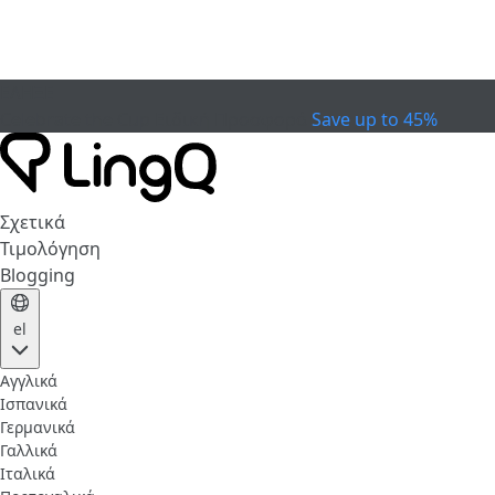
ΕΛΗΞΕ
Celebrate the Cup
Ειδική Προσφορά
Save up to 45%
Σχετικά
Τιμολόγηση
Blogging
el
Αγγλικά
Ισπανικά
Γερμανικά
Γαλλικά
Ιταλικά