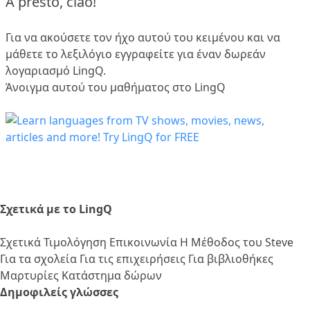
A presto, ciao!
Για να ακούσετε τον ήχο αυτού του κειμένου και να
μάθετε το λεξιλόγιο
εγγραφείτε
για έναν δωρεάν
λογαριασμό LingQ.
Άνοιγμα αυτού του μαθήματος στο LingQ
Σχετικά με το LingQ
Σχετικά
Τιμολόγηση
Επικοινωνία
Η Μέθοδος του Steve
Για τα σχολεία
Για τις επιχειρήσεις
Για βιβλιοθήκες
Μαρτυρίες
Κατάστημα δώρων
Δημοφιλείς γλώσσες