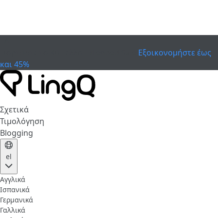
ΕΛΗΞΕ
Γιορτάστε το Κύπελλο
Extended Sale
Εξοικονομήστε έως
και 45%
Σχετικά
Τιμολόγηση
Blogging
el
Αγγλικά
Ισπανικά
Γερμανικά
Γαλλικά