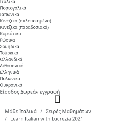
Ιταλικά
Πορτογαλικά
Ιαπωνικά
Κινέζικα (απλοποιημένα)
Κινέζικα (παραδοσιακά)
Κορεάτικα
Ρώσικα
Σουηδικά
Τούρκικα
Ολλανδικά
Λιθουανικά
Ελληνικά
Πολωνικά
Ουκρανικά
Είσοδος
Δωρεάν εγγραφή
Μάθε Ιταλικά
Σειρές Μαθημάτων
Learn Italian with Lucrezia 2021