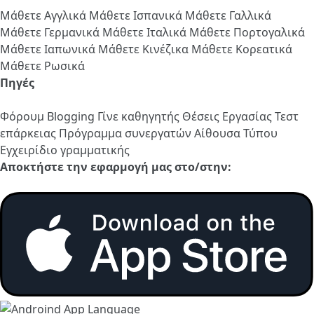
Μάθετε Αγγλικά
Μάθετε Ισπανικά
Μάθετε Γαλλικά
Μάθετε Γερμανικά
Μάθετε Ιταλικά
Μάθετε Πορτογαλικά
Μάθετε Ιαπωνικά
Μάθετε Κινέζικα
Μάθετε Κορεατικά
Μάθετε Ρωσικά
Πηγές
Φόρουμ
Blogging
Γίνε καθηγητής
Θέσεις Εργασίας
Τεστ
επάρκειας
Πρόγραμμα συνεργατών
Αίθουσα Τύπου
Εγχειρίδιο γραμματικής
Αποκτήστε την εφαρμογή μας στο/στην: