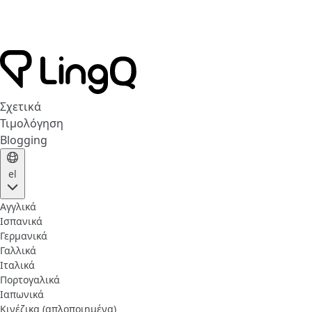
Σχετικά
Τιμολόγηση
Blogging
el
Αγγλικά
Ισπανικά
Γερμανικά
Γαλλικά
Ιταλικά
Πορτογαλικά
Ιαπωνικά
Κινέζικα (απλοποιημένα)