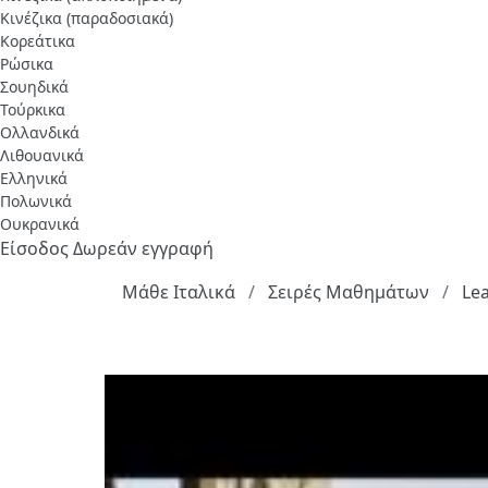
Κινέζικα (παραδοσιακά)
Κορεάτικα
Ρώσικα
Σουηδικά
Τούρκικα
Ολλανδικά
Λιθουανικά
Ελληνικά
Πολωνικά
Ουκρανικά
Είσοδος
Δωρεάν εγγραφή
Μάθε Ιταλικά
Σειρές Μαθημάτων
Lea