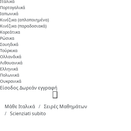
Ιταλικά
Πορτογαλικά
Ιαπωνικά
Κινέζικα (απλοποιημένα)
Κινέζικα (παραδοσιακά)
Κορεάτικα
Ρώσικα
Σουηδικά
Τούρκικα
Ολλανδικά
Λιθουανικά
Ελληνικά
Πολωνικά
Ουκρανικά
Είσοδος
Δωρεάν εγγραφή
Μάθε Ιταλικά
Σειρές Μαθημάτων
Scienziati subito