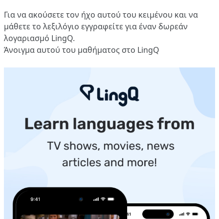
Για να ακούσετε τον ήχο αυτού του κειμένου και να
μάθετε το λεξιλόγιο
εγγραφείτε
για έναν δωρεάν
λογαριασμό LingQ.
Άνοιγμα αυτού του μαθήματος στο LingQ