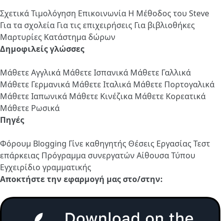
Σχετικά
Τιμολόγηση
Επικοινωνία
Η Μέθοδος του Steve
Για τα σχολεία
Για τις επιχειρήσεις
Για βιβλιοθήκες
Μαρτυρίες
Κατάστημα δώρων
Δημοφιλείς γλώσσες
Μάθετε Αγγλικά
Μάθετε Ισπανικά
Μάθετε Γαλλικά
Μάθετε Γερμανικά
Μάθετε Ιταλικά
Μάθετε Πορτογαλικά
Μάθετε Ιαπωνικά
Μάθετε Κινέζικα
Μάθετε Κορεατικά
Μάθετε Ρωσικά
Πηγές
Φόρουμ
Blogging
Γίνε καθηγητής
Θέσεις Εργασίας
Τεστ
επάρκειας
Πρόγραμμα συνεργατών
Αίθουσα Τύπου
Εγχειρίδιο γραμματικής
Αποκτήστε την εφαρμογή μας στο/στην: