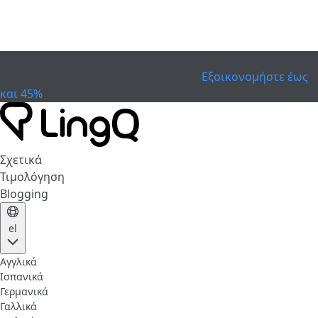
ΕΛΗΞΕ
Γιορτάστε το Κύπελλο
Extended Sale
Εξοικονομήστε έως
και 45%
Σχετικά
Τιμολόγηση
Blogging
el
Αγγλικά
Ισπανικά
Γερμανικά
Γαλλικά