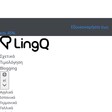
ΕΛΗΞΕ
Γιορτάστε το Κύπελλο
Extended Sale
Εξοικονομήστε έως
και 45%
Σχετικά
Τιμολόγηση
Blogging
el
Αγγλικά
Ισπανικά
Γερμανικά
Γαλλικά