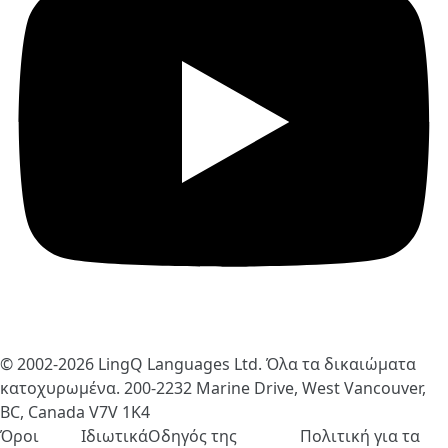
© 2002-2026
LingQ Languages Ltd.
Όλα τα δικαιώματα
κατοχυρωμένα. 200-2232 Marine Drive, West Vancouver,
BC, Canada
V7V 1K4
Όροι
Ιδιωτικά
Οδηγός της
Πολιτική για τα