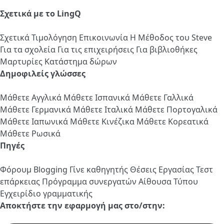
Σχετικά με το LingQ
Σχετικά
Τιμολόγηση
Επικοινωνία
Η Μέθοδος του Steve
Για τα σχολεία
Για τις επιχειρήσεις
Για βιβλιοθήκες
Μαρτυρίες
Κατάστημα δώρων
Δημοφιλείς γλώσσες
Μάθετε Αγγλικά
Μάθετε Ισπανικά
Μάθετε Γαλλικά
Μάθετε Γερμανικά
Μάθετε Ιταλικά
Μάθετε Πορτογαλικά
Μάθετε Ιαπωνικά
Μάθετε Κινέζικα
Μάθετε Κορεατικά
Μάθετε Ρωσικά
Πηγές
Φόρουμ
Blogging
Γίνε καθηγητής
Θέσεις Εργασίας
Τεστ
επάρκειας
Πρόγραμμα συνεργατών
Αίθουσα Τύπου
Εγχειρίδιο γραμματικής
Αποκτήστε την εφαρμογή μας στο/στην: