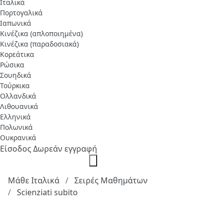
Ιταλικά
Πορτογαλικά
Ιαπωνικά
Κινέζικα (απλοποιημένα)
Κινέζικα (παραδοσιακά)
Κορεάτικα
Ρώσικα
Σουηδικά
Τούρκικα
Ολλανδικά
Λιθουανικά
Ελληνικά
Πολωνικά
Ουκρανικά
Είσοδος
Δωρεάν εγγραφή
Μάθε Ιταλικά
Σειρές Μαθημάτων
Scienziati subito