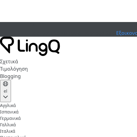
ΕΛΗΞΕ
Γιορτάστε το Κύπελλο
Extended Sale
Εξοικον
Σχετικά
Τιμολόγηση
Blogging
el
Αγγλικά
Ισπανικά
Γερμανικά
Γαλλικά
Ιταλικά