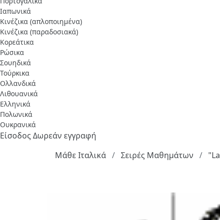
Πορτογαλικά
Ιαπωνικά
Κινέζικα (απλοποιημένα)
Κινέζικα (παραδοσιακά)
Κορεάτικα
Ρώσικα
Σουηδικά
Τούρκικα
Ολλανδικά
Λιθουανικά
Ελληνικά
Πολωνικά
Ουκρανικά
Είσοδος
Δωρεάν εγγραφή
Μάθε Ιταλικά
Σειρές Μαθημάτων
"La