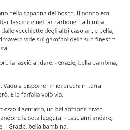
nno nella capanna del bosco.
Il nonno era
tar fascine e nel far carbone.
La bimba
lle vecchiette degli altri casolari, e bella,
imavera vide sui garofani della sua finestra
ita.
ro la lasciò andare.
- Grazie, bella bambina;
.
Vado a disporre i miei bruchi in terra
erò.
E la farfalla volò via.
ezzo il sentiero, un bel soffione niveo
randone la seta leggera.
- Lasciami andare,
e.
- Grazie, bella bambina.