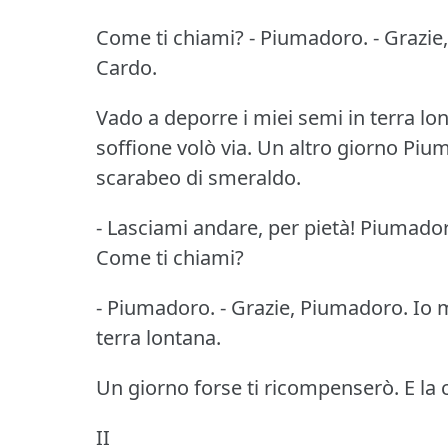
Come ti chiami?
- Piumadoro.
- Grazi
Cardo.
Vado a deporre i miei semi in terra lo
soffione volò via.
Un altro giorno Piu
scarabeo di smeraldo.
- Lasciami andare, per pietà!
Piumadoro
Come ti chiami?
- Piumadoro.
- Grazie, Piumadoro.
Io 
terra lontana.
Un giorno forse ti ricompenserò.
E la 
II