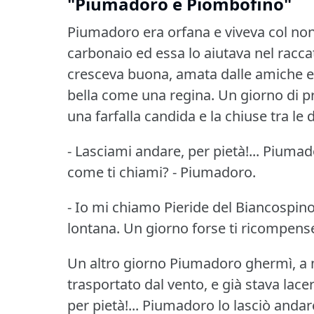
"Piumadoro e Piombofino"
Piumadoro era orfana e viveva col no
carbonaio ed essa lo aiutava nel raccat
cresceva buona, amata dalle amiche e da
bella come una regina.
Un giorno di pr
una farfalla candida e la chiuse tra le d
- Lasciami andare, per pietà!...
Piumado
come ti chiami?
- Piumadoro.
- Io mi chiamo Pieride del Biancospino
lontana.
Un giorno forse ti ricompens
Un altro giorno Piumadoro ghermì, a m
trasportato dal vento, e già stava lace
per pietà!...
Piumadoro lo lasciò andar