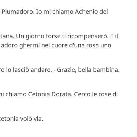
e, Piumadoro.
Io mi chiamo Achenio del
ntana.
Un giorno forse ti ricompenserò.
E il
madoro ghermì nel cuore d'una rosa uno
 lo lasciò andare.
- Grazie, bella bambina.
mi chiamo Cetonia Dorata.
Cerco le rose di
cetonia volò via.