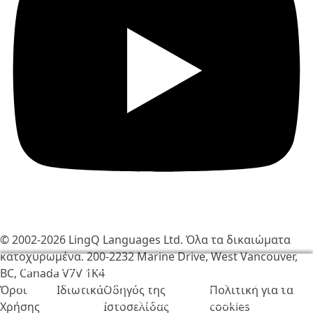
© 2002-2026
LingQ Languages Ltd.
Όλα τα δικαιώματα
κατοχυρωμένα. 200-2232 Marine Drive, West Vancouver,
Χρησιμοποιούμε cookies για να βελτιώσουμε τη
BC, Canada
V7V 1K4
λειτουργία του LingQ. Επισκέπτοντας τον ιστότοπο,
Όροι
Ιδιωτικά
Οδηγός της
Πολιτική για τα
συμφωνείς στην
πολιτική για τα cookies
.
Χρήσης
Ιστοσελίδας
cookies