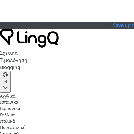
Celebrate the Cup
Ειδική Προσφορά
Save up 
Σχετικά
Τιμολόγηση
Blogging
el
Αγγλικά
Ισπανικά
Γερμανικά
Γαλλικά
Ιταλικά
Πορτογαλικά
Ιαπωνικά