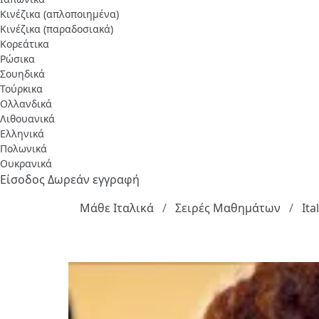
Κινέζικα (απλοποιημένα)
Κινέζικα (παραδοσιακά)
Κορεάτικα
Ρώσικα
Σουηδικά
Τούρκικα
Ολλανδικά
Λιθουανικά
Ελληνικά
Πολωνικά
Ουκρανικά
Είσοδος
Δωρεάν εγγραφή
Μάθε Ιταλικά
Σειρές Μαθημάτων
Ita