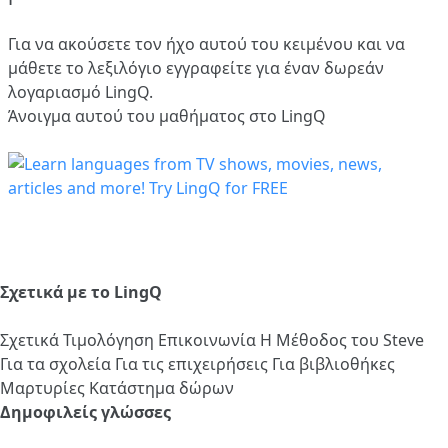
Για να ακούσετε τον ήχο αυτού του κειμένου και να
μάθετε το λεξιλόγιο
εγγραφείτε
για έναν δωρεάν
λογαριασμό LingQ.
Άνοιγμα αυτού του μαθήματος στο LingQ
Σχετικά με το LingQ
Σχετικά
Τιμολόγηση
Επικοινωνία
Η Μέθοδος του Steve
Για τα σχολεία
Για τις επιχειρήσεις
Για βιβλιοθήκες
Μαρτυρίες
Κατάστημα δώρων
Δημοφιλείς γλώσσες