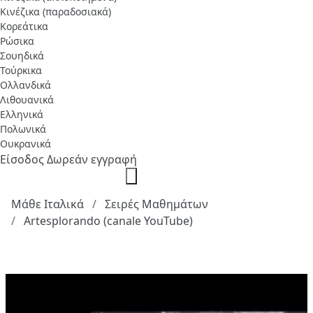
Κινέζικα (παραδοσιακά)
Κορεάτικα
Ρώσικα
Σουηδικά
Τούρκικα
Ολλανδικά
Λιθουανικά
Ελληνικά
Πολωνικά
Ουκρανικά
Είσοδος
Δωρεάν εγγραφή
Μάθε Ιταλικά
Σειρές Μαθημάτων
Artesplorando (canale YouTube)