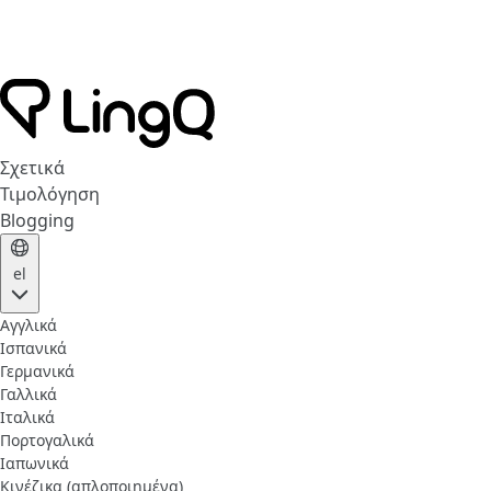
Σχετικά
Τιμολόγηση
Blogging
el
Αγγλικά
Ισπανικά
Γερμανικά
Γαλλικά
Ιταλικά
Πορτογαλικά
Ιαπωνικά
Κινέζικα (απλοποιημένα)