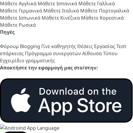
Μάθετε Αγγλικά
Μάθετε Ισπανικά
Μάθετε Γαλλικά
Μάθετε Γερμανικά
Μάθετε Ιταλικά
Μάθετε Πορτογαλικά
Μάθετε Ιαπωνικά
Μάθετε Κινέζικα
Μάθετε Κορεατικά
Μάθετε Ρωσικά
Πηγές
Φόρουμ
Blogging
Γίνε καθηγητής
Θέσεις Εργασίας
Τεστ
επάρκειας
Πρόγραμμα συνεργατών
Αίθουσα Τύπου
Εγχειρίδιο γραμματικής
Αποκτήστε την εφαρμογή μας στο/στην: