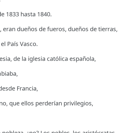
de 1833 hasta 1840.
o, eran dueños de fueros, dueños de tierras,
 el País Vasco.
a, de la iglesia católica española,
mbiaba,
 desde Francia,
, que ellos perderían privilegios,
a nobleza, ¿no? Los nobles, los aristócratas.