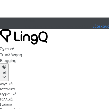
ΕΛΗΞΕ
Γιορτάστε το Κύπελλο
Extended Sale
Εξοικον
Σχετικά
Τιμολόγηση
Blogging
el
Αγγλικά
Ισπανικά
Γερμανικά
Γαλλικά
Ιταλικά