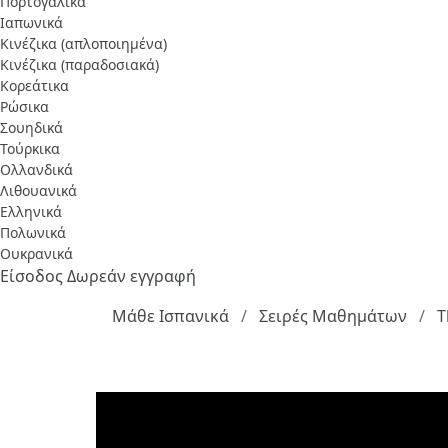
Πορτογαλικά
Ιαπωνικά
Κινέζικα (απλοποιημένα)
Κινέζικα (παραδοσιακά)
Κορεάτικα
Ρώσικα
Σουηδικά
Τούρκικα
Ολλανδικά
Λιθουανικά
Ελληνικά
Πολωνικά
Ουκρανικά
Είσοδος
Δωρεάν εγγραφή
Μάθε Ισπανικά
Σειρές Μαθημάτων
T