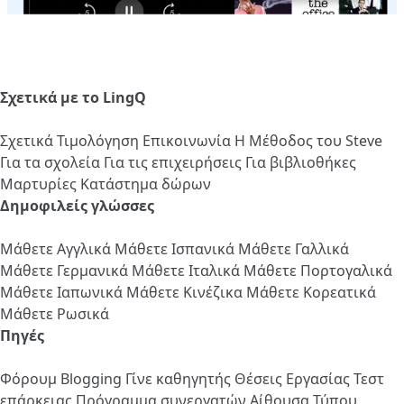
Σχετικά με το LingQ
Σχετικά
Τιμολόγηση
Επικοινωνία
Η Μέθοδος του Steve
Για τα σχολεία
Για τις επιχειρήσεις
Για βιβλιοθήκες
Μαρτυρίες
Κατάστημα δώρων
Δημοφιλείς γλώσσες
Μάθετε Αγγλικά
Μάθετε Ισπανικά
Μάθετε Γαλλικά
Μάθετε Γερμανικά
Μάθετε Ιταλικά
Μάθετε Πορτογαλικά
Μάθετε Ιαπωνικά
Μάθετε Κινέζικα
Μάθετε Κορεατικά
Μάθετε Ρωσικά
Πηγές
Φόρουμ
Blogging
Γίνε καθηγητής
Θέσεις Εργασίας
Τεστ
επάρκειας
Πρόγραμμα συνεργατών
Αίθουσα Τύπου