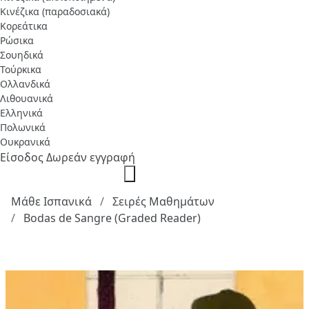
Κινέζικα (παραδοσιακά)
Κορεάτικα
Ρώσικα
Σουηδικά
Τούρκικα
Ολλανδικά
Λιθουανικά
Ελληνικά
Πολωνικά
Ουκρανικά
Είσοδος
Δωρεάν εγγραφή
Μάθε Ισπανικά
Σειρές Μαθημάτων
Bodas de Sangre (Graded Reader)