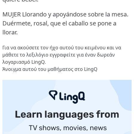
MUJER Llorando y apoyándose sobre la mesa.
Duérmete, rosal, que el caballo se pone a
llorar.
Για να ακούσετε τον ήχο αυτού του κειμένου και να
μάθετε το λεξιλόγιο
εγγραφείτε
για έναν δωρεάν
λογαριασμό LingQ.
Άνοιγμα αυτού του μαθήματος στο LingQ