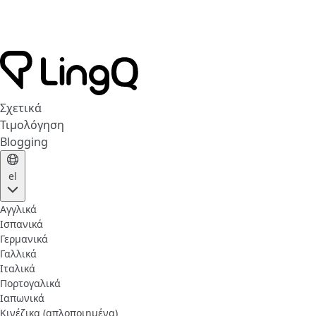
Σχετικά
Τιμολόγηση
Blogging
el
Αγγλικά
Ισπανικά
Γερμανικά
Γαλλικά
Ιταλικά
Πορτογαλικά
Ιαπωνικά
Κινέζικα (απλοποιημένα)