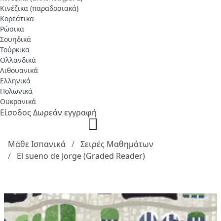
Κινέζικα (παραδοσιακά)
Κορεάτικα
Ρώσικα
Σουηδικά
Τούρκικα
Ολλανδικά
Λιθουανικά
Ελληνικά
Πολωνικά
Ουκρανικά
Είσοδος
Δωρεάν εγγραφή
Μάθε Ισπανικά
Σειρές Μαθημάτων
El sueno de Jorge (Graded Reader)