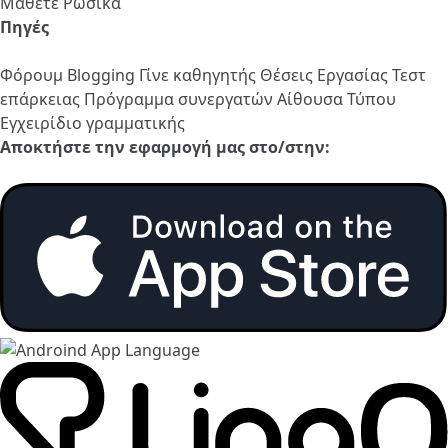
Μάθετε Ρωσικά
Πηγές
Φόρουμ
Blogging
Γίνε καθηγητής
Θέσεις Εργασίας
Τεστ
επάρκειας
Πρόγραμμα συνεργατών
Αίθουσα Τύπου
Εγχειρίδιο γραμματικής
Αποκτήστε την εφαρμογή μας στο/στην: