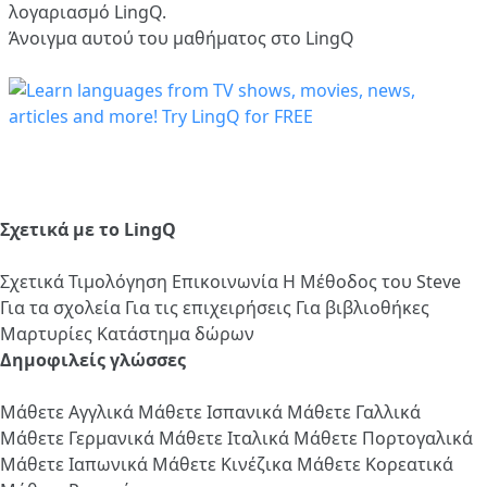
λογαριασμό LingQ.
Άνοιγμα αυτού του μαθήματος στο LingQ
Σχετικά με το LingQ
Σχετικά
Τιμολόγηση
Επικοινωνία
Η Μέθοδος του Steve
Για τα σχολεία
Για τις επιχειρήσεις
Για βιβλιοθήκες
Μαρτυρίες
Κατάστημα δώρων
Δημοφιλείς γλώσσες
Μάθετε Αγγλικά
Μάθετε Ισπανικά
Μάθετε Γαλλικά
Μάθετε Γερμανικά
Μάθετε Ιταλικά
Μάθετε Πορτογαλικά
Μάθετε Ιαπωνικά
Μάθετε Κινέζικα
Μάθετε Κορεατικά