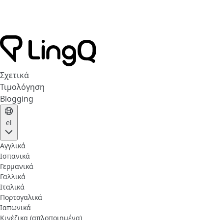
Σχετικά
Τιμολόγηση
Blogging
el
Αγγλικά
Ισπανικά
Γερμανικά
Γαλλικά
Ιταλικά
Πορτογαλικά
Ιαπωνικά
Κινέζικα (απλοποιημένα)