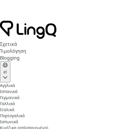
Σχετικά
Τιμολόγηση
Blogging
el
Αγγλικά
Ισπανικά
Γερμανικά
Γαλλικά
Ιταλικά
Πορτογαλικά
Ιαπωνικά
Κινέζικα (απλοποιημένα)