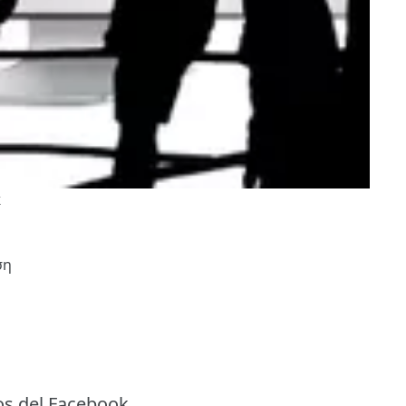
k
ση
os del Facebook.