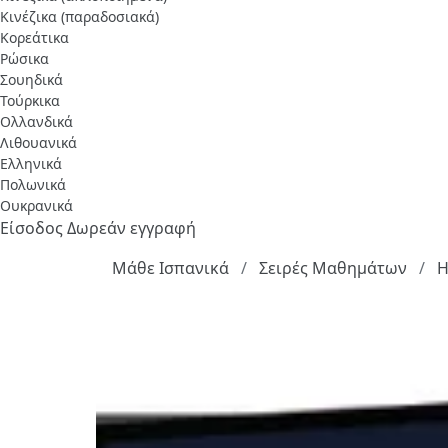
Κινέζικα (παραδοσιακά)
Κορεάτικα
Ρώσικα
Σουηδικά
Τούρκικα
Ολλανδικά
Λιθουανικά
Ελληνικά
Πολωνικά
Ουκρανικά
Είσοδος
Δωρεάν εγγραφή
Μάθε Ισπανικά
Σειρές Μαθημάτων
H