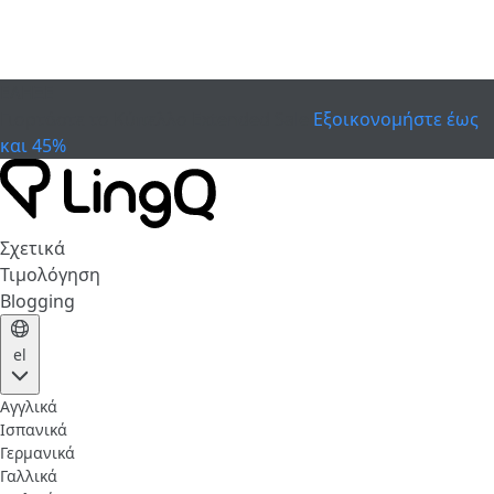
ΕΛΗΞΕ
Γιορτάστε το Κύπελλο
Extended Sale
Εξοικονομήστε έως
και 45%
Σχετικά
Τιμολόγηση
Blogging
el
Αγγλικά
Ισπανικά
Γερμανικά
Γαλλικά