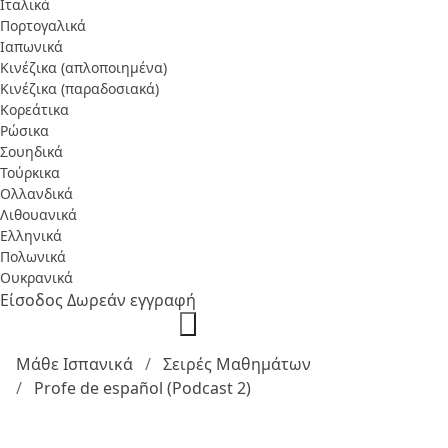
Ιταλικά
Πορτογαλικά
Ιαπωνικά
Κινέζικα (απλοποιημένα)
Κινέζικα (παραδοσιακά)
Κορεάτικα
Ρώσικα
Σουηδικά
Τούρκικα
Ολλανδικά
Λιθουανικά
Ελληνικά
Πολωνικά
Ουκρανικά
Είσοδος
Δωρεάν εγγραφή
Μάθε Ισπανικά
Σειρές Μαθημάτων
Profe de español (Podcast 2)