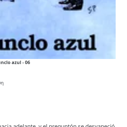
nclo azul - 06
ση
hacia adelante, y el preguntón se desvaneció