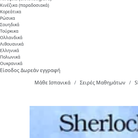
Κινέζικα (παραδοσιακά)
Κορεάτικα
Ρώσικα
Σουηδικά
Τούρκικα
Ολλανδικά
Λιθουανικά
Ελληνικά
Πολωνικά
Ουκρανικά
Είσοδος
Δωρεάν εγγραφή
Μάθε Ισπανικά
Σειρές Μαθημάτων
S