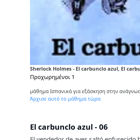
Sherlock Holmes - El carbunclo azul, El carbu
Προχωρημένοι 1
μάθημα Ισπανικά για εξάσκηση στην ανάγνω
Άρχισε αυτό το μάθημα τώρα
El carbunclo azul - 06
El vendedor de aves saltó enfurecido 