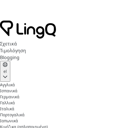
Σχετικά
Τιμολόγηση
Blogging
el
Αγγλικά
Ισπανικά
Γερμανικά
Γαλλικά
Ιταλικά
Πορτογαλικά
Ιαπωνικά
Κινέζικα (απλοποιημένα)