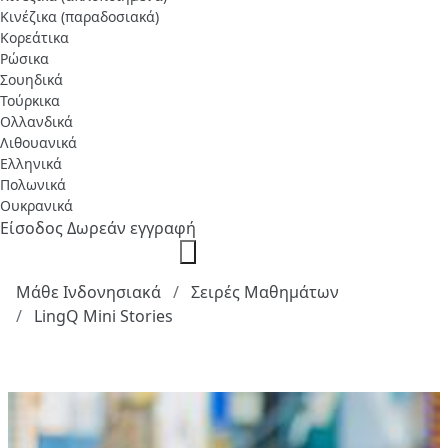
Κινέζικα (παραδοσιακά)
Κορεάτικα
Ρώσικα
Σουηδικά
Τούρκικα
Ολλανδικά
Λιθουανικά
Ελληνικά
Πολωνικά
Ουκρανικά
Είσοδος
Δωρεάν εγγραφή
Μάθε Ινδονησιακά
Σειρές Μαθημάτων
LingQ Mini Stories