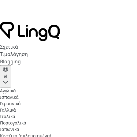
Σχετικά
Τιμολόγηση
Blogging
el
Αγγλικά
Ισπανικά
Γερμανικά
Γαλλικά
Ιταλικά
Πορτογαλικά
Ιαπωνικά
Κινέζικα (απλοποιημένα)