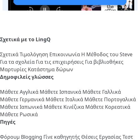
Σχετικά με το LingQ
Σχετικά
Τιμολόγηση
Επικοινωνία
Η Μέθοδος του Steve
Για τα σχολεία
Για τις επιχειρήσεις
Για βιβλιοθήκες
Μαρτυρίες
Κατάστημα δώρων
Δημοφιλείς γλώσσες
Μάθετε Αγγλικά
Μάθετε Ισπανικά
Μάθετε Γαλλικά
Μάθετε Γερμανικά
Μάθετε Ιταλικά
Μάθετε Πορτογαλικά
Μάθετε Ιαπωνικά
Μάθετε Κινέζικα
Μάθετε Κορεατικά
Μάθετε Ρωσικά
Πηγές
Φόρουμ
Blogging
Γίνε καθηγητής
Θέσεις Εργασίας
Τεστ