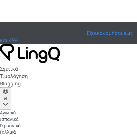
ΕΛΗΞΕ
Γιορτάστε το Κύπελλο
Extended Sale
Εξοικονομήστε έως
και 45%
Σχετικά
Τιμολόγηση
Blogging
el
Αγγλικά
Ισπανικά
Γερμανικά
Γαλλικά