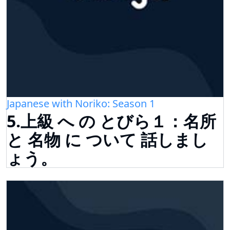
Japanese with Noriko: Season 1
5.上級 へ の とびら１：名所
と 名物 に ついて 話しまし
ょう。