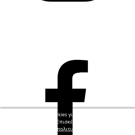
Χρησιμοποιούμε cookies για να βελτιώσουμε τη
λειτουργία του LingQ. Επισκέπτοντας τον ιστότοπο,
συμφωνείς στην
πολιτική για τα cookies
.