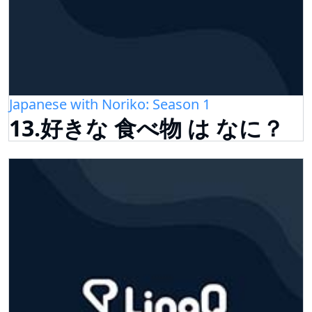
Japanese with Noriko: Season 1
13.好きな 食べ物 は なに？