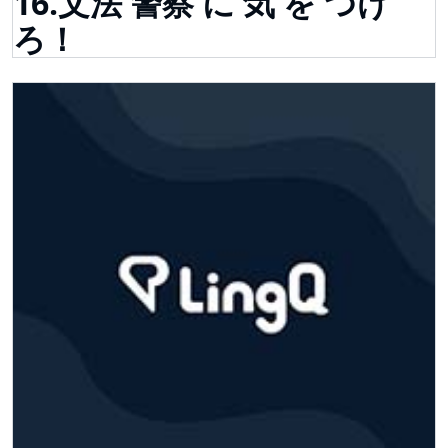
16.文法 警察 に 気 を つけ
ろ！