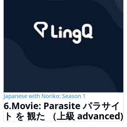
Japanese with Noriko: Season 1
6.Movie: Parasite パラサイ
ト を 観た （上級 advanced)