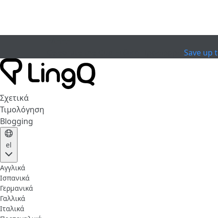
ΕΛΗΞΕ
Celebrate the Cup
Ειδική Προσφορά
Save up 
Σχετικά
Τιμολόγηση
Blogging
el
Αγγλικά
Ισπανικά
Γερμανικά
Γαλλικά
Ιταλικά