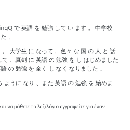
LingQ で 英語 を 勉強 して い ます 。
中学校
した 。
 。
大学生 に なって 、色々 な 国 の 人 と 話
て 、真剣 に 英語 の 勉強 を し はじめました
語 の 勉強 を 全く し なく なりました 。
する ように なり 、また 英語 の 勉強 を 始めま
και να μάθετε το λεξιλόγιο
εγγραφείτε
για έναν