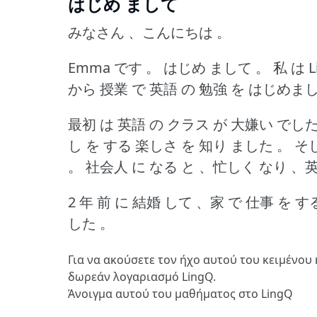
はじめ まして
みなさん 、こんにちは 。
Emma です 。
はじめ まして 。
私 は 
から 授業 で 英語 の 勉強 を はじめま
最初 は 英語 の クラス が 大嫌い でした
し を する 楽しさ を 知り ました 。
そし
。
社会人 に なる と 、忙しく なり 、英
2 年 前 に 結婚 して 、家 で 仕事 を 
した 。
Για να ακούσετε τον ήχο αυτού του κειμένου 
δωρεάν λογαριασμό LingQ.
Άνοιγμα αυτού του μαθήματος στο LingQ