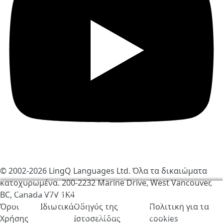
© 2002-2026
LingQ Languages Ltd.
Όλα τα δικαιώματα
κατοχυρωμένα. 200-2232 Marine Drive, West Vancouver,
Χρησιμοποιούμε cookies για να βελτιώσουμε τη
BC, Canada
V7V 1K4
λειτουργία του LingQ. Επισκέπτοντας τον ιστότοπο,
Όροι
Ιδιωτικά
Οδηγός της
Πολιτική για τα
συμφωνείς στην
πολιτική για τα cookies
.
Χρήσης
Ιστοσελίδας
cookies