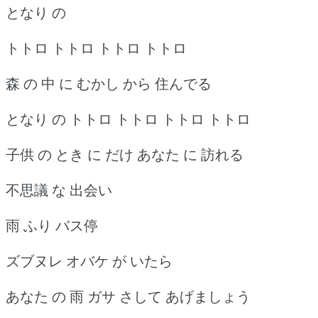
となり の
トトロ トトロ トトロ トトロ
森 の 中 に むかし から 住んでる
となり の トトロ トトロ トトロ トトロ
子供 の とき に だけ あなた に 訪れる
不思議 な 出会い
雨 ふり バス停
ズブヌレ オバケ が いたら
あなた の 雨 ガサ さして あげましょう