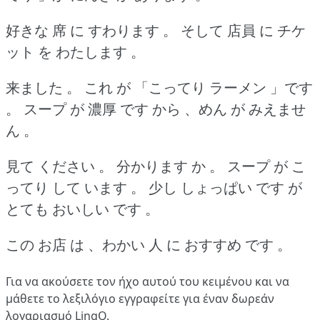
好きな 席 に すわります 。
そして 店員 に チケ
ット を わたします 。
来ました 。
これ が 「こってり ラーメン 」です
。
スープ が 濃厚 です から 、めん が みえませ
ん 。
見て ください 。
分かります か 。
スープ が こ
ってり して います 。
少し しょっぱい です が
とても おいしい です 。
この お店 は 、わかい 人 に おすすめ です 。
Για να ακούσετε τον ήχο αυτού του κειμένου και να
μάθετε το λεξιλόγιο
εγγραφείτε
για έναν δωρεάν
λογαριασμό LingQ.