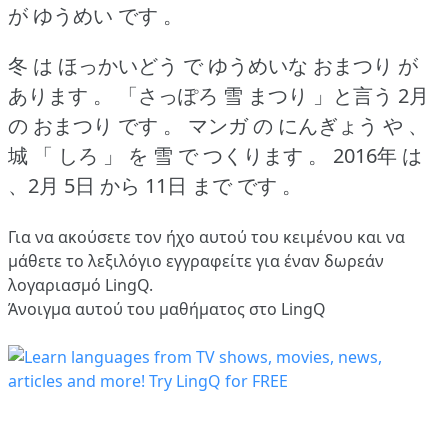
が ゆうめい です 。
冬 は ほっかいどう で ゆうめいな おまつり が
あります 。
「さっぽろ 雪 まつり 」と言う 2月
の おまつり です 。
マンガ の にんぎょう や 、
城 「 しろ 」 を 雪 で つくります 。
2016年 は
、2月 5日 から 11日 まで です 。
Για να ακούσετε τον ήχο αυτού του κειμένου και να
μάθετε το λεξιλόγιο
εγγραφείτε
για έναν δωρεάν
λογαριασμό LingQ.
Άνοιγμα αυτού του μαθήματος στο LingQ