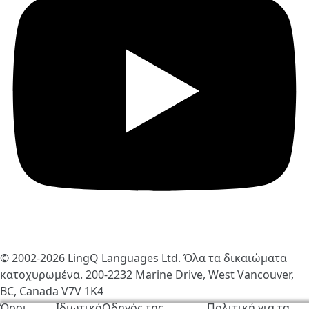
© 2002-2026
LingQ Languages Ltd.
Όλα τα δικαιώματα
κατοχυρωμένα. 200-2232 Marine Drive, West Vancouver,
BC, Canada
V7V 1K4
Όροι
Ιδιωτικά
Οδηγός της
Πολιτική για τα