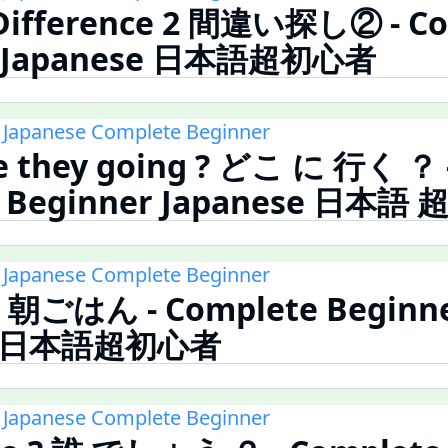
 Difference 2 間違い探し② - C
r Japanese 日本語超初心者
 Japanese Complete Beginner
e they going ? どこ に 行く ？ 
e Beginner Japanese 日本語
 Japanese Complete Beginner
t 朝ごはん - Complete Beginn
se 日本語超初心者
 Japanese Complete Beginner