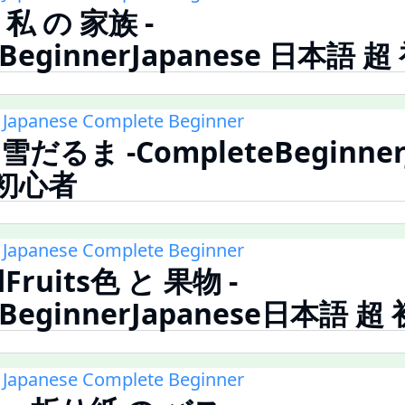
 私 の 家族 -
eBeginnerJapanese 日本語 
 Japanese Complete Beginner
雪だるま -CompleteBeginner
 初心者
 Japanese Complete Beginner
dFruits色 と 果物 -
eBeginnerJapanese日本語 超
 Japanese Complete Beginner