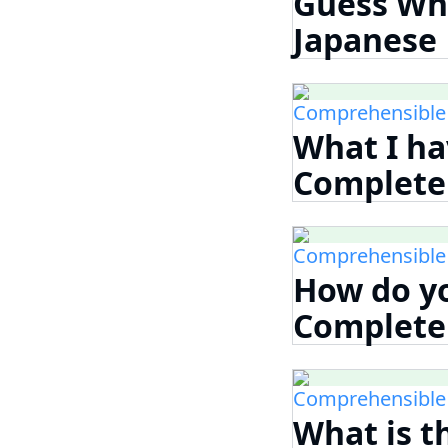
Guess Wh
Japanes
Comprehensible
What I h
Complet
Comprehensible
How do 
Complet
Comprehensible
What is 