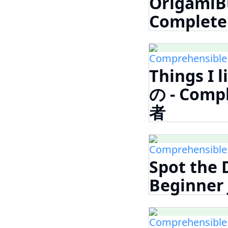
Origami
Complet
Comprehensible
Things I
の - Comp
者
Comprehensible
Spot the
Beginne
Comprehensible