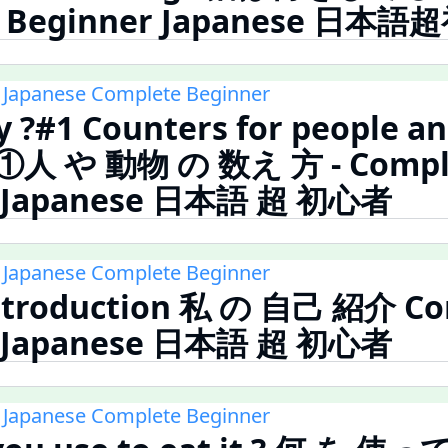
e Beginner Japanese 日本
 Japanese Complete Beginner
?#1 Counters for people an
人 や 動物 の 数え 方 - Compl
r Japanese 日本語 超 初心者
 Japanese Complete Beginner
Introduction 私 の 自己 紹介 Co
r Japanese 日本語 超 初心者
 Japanese Complete Beginner