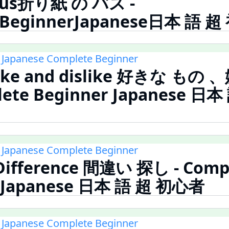
Bus折り紙 の バス -
eBeginnerJapanese日本 語 
 Japanese Complete Beginner
 like and dislike 好きな もの
lete Beginner Japanese 日
 Japanese Complete Beginner
 Difference 間違い 探し - Comp
r Japanese 日本 語 超 初心者
 Japanese Complete Beginner