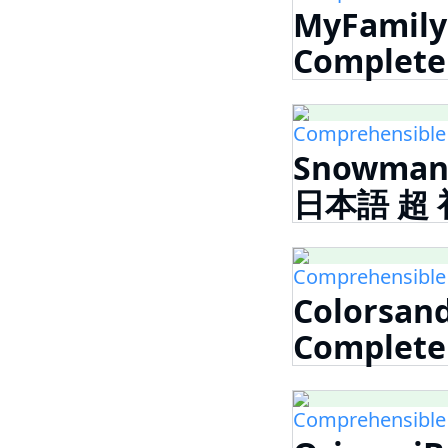
MyFamily
Complet
Comprehensible
Snowman
日本語 超
Comprehensible
Colorsan
Complet
Comprehensible