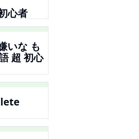
超 初心者
 、嫌いな も
本 語 超 初心
lete