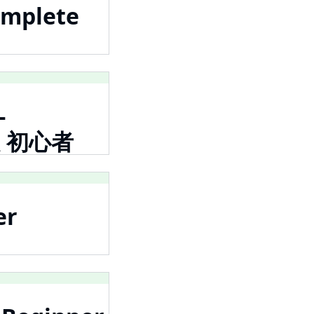
omplete
-
 超 初心者
er