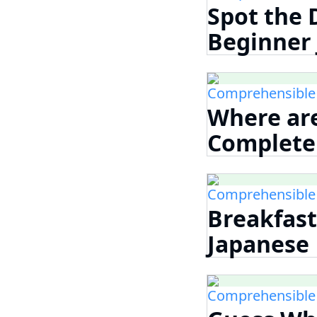
Spot the
Beginne
Comprehensible
Where ar
Complet
Comprehensible
Breakfas
Japane
Comprehensible