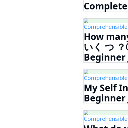
Complet
Comprehensible
How many 
いく つ ？①
Beginne
Comprehensible
My Self 
Beginne
Comprehensible