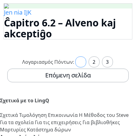
Jen nia IJK
Ĉapitro 6.2 – Alveno kaj
akceptiĝo
Λογαριασμός Πόντων:
1
2
3
Επόμενη σελίδα
Σχετικά με το LingQ
Σχετικά
Τιμολόγηση
Επικοινωνία
Η Μέθοδος του Steve
Για τα σχολεία
Για τις επιχειρήσεις
Για βιβλιοθήκες
Μαρτυρίες
Κατάστημα δώρων