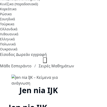
Κινέζικα (παραδοσιακά)
Κορεάτικα
Ρώσικα
Σουηδικά
Τούρκικα
Ολλανδικά
Λιθουανικά
Ελληνικά
Πολωνικά
Ουκρανικά
Είσοδος
Δωρεάν εγγραφή
Μάθε Εσπεράντο
Σειρές Μαθημάτων
Jen nia IJK