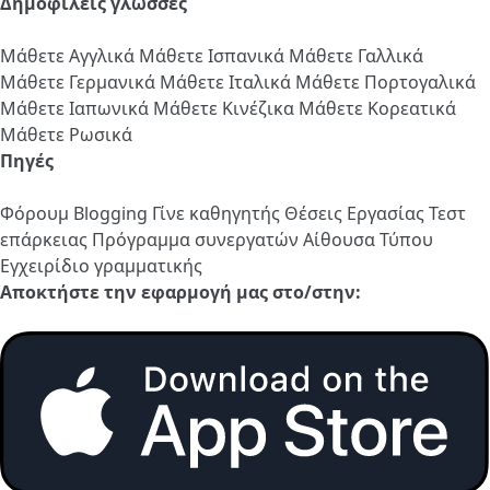
Δημοφιλείς γλώσσες
Μάθετε Αγγλικά
Μάθετε Ισπανικά
Μάθετε Γαλλικά
Μάθετε Γερμανικά
Μάθετε Ιταλικά
Μάθετε Πορτογαλικά
Μάθετε Ιαπωνικά
Μάθετε Κινέζικα
Μάθετε Κορεατικά
Μάθετε Ρωσικά
Πηγές
Φόρουμ
Blogging
Γίνε καθηγητής
Θέσεις Εργασίας
Τεστ
επάρκειας
Πρόγραμμα συνεργατών
Αίθουσα Τύπου
Εγχειρίδιο γραμματικής
Αποκτήστε την εφαρμογή μας στο/στην: