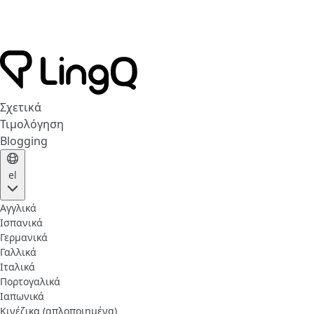
Σχετικά
Τιμολόγηση
Blogging
el
Αγγλικά
Ισπανικά
Γερμανικά
Γαλλικά
Ιταλικά
Πορτογαλικά
Ιαπωνικά
Κινέζικα (απλοποιημένα)