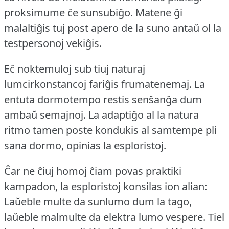
proksimume ĉe sunsubiĝo.
Matene ĝi
malaltiĝis tuj post apero de la suno antaŭ ol la
testpersonoj vekiĝis.
Eĉ noktemuloj sub tiuj naturaj
lumcirkonstancoj fariĝis frumatenemaj.
La
entuta dormotempo restis senŝanĝa dum
ambaŭ semajnoj.
La adaptiĝo al la natura
ritmo tamen poste kondukis al samtempe pli
sana dormo, opinias la esploristoj.
Ĉar ne ĉiuj homoj ĉiam povas praktiki
kampadon, la esploristoj konsilas ion alian:
Laŭeble multe da sunlumo dum la tago,
laŭeble malmulte da elektra lumo vespere.
Tiel