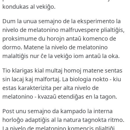
kondukas al vekiĝo.
Dum la unua semajno de la eksperimento la
nivelo de melatonino malfruvespere plialtiĝis,
proksimume du horojn antaŭ komenco de
dormo.
Matene la nivelo de melatonino
malaltiĝis nur ĉe la vekiĝo iom antaŭ la oka.
Tio klarigas kial multaj homoj matene sentas
sin lacaj kaj malfortaj.
La biologia nokto - kiu
estas karakterizita per alta nivelo de
melatonino - kvazaŭ etendiĝas en la tagon.
Post unu semajno da kampado la interna
horloĝo adaptiĝis al la natura tagnokta ritmo.
La nivelo de melatonino komencis plialtiĝi