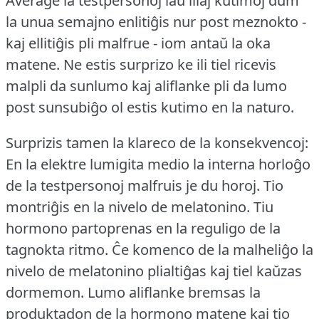
Averaĝe la testpersonoj laŭ iliaj kutimoj dum
la unua semajno enlitiĝis nur post meznokto -
kaj ellitiĝis pli malfrue - iom antaŭ la oka
matene.
Ne estis surprizo ke ili tiel ricevis
malpli da sunlumo kaj aliflanke pli da lumo
post sunsubiĝo ol estis kutimo en la naturo.
Surprizis tamen la klareco de la konsekvencoj:
En la elektre lumigita medio la interna horloĝo
de la testpersonoj malfruis je du horoj.
Tio
montriĝis en la nivelo de melatonino.
Tiu
hormono partoprenas en la reguligo de la
tagnokta ritmo.
Ĉe komenco de la malheliĝo la
nivelo de melatonino plialtiĝas kaj tiel kaŭzas
dormemon.
Lumo aliflanke bremsas la
produktadon de la hormono matene kaj tio