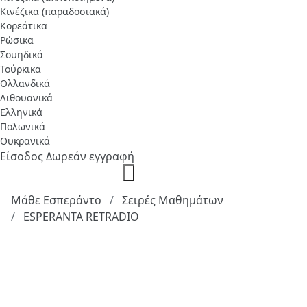
Κινέζικα (παραδοσιακά)
Κορεάτικα
Ρώσικα
Σουηδικά
Τούρκικα
Ολλανδικά
Λιθουανικά
Ελληνικά
Πολωνικά
Ουκρανικά
Είσοδος
Δωρεάν εγγραφή
Μάθε Εσπεράντο
Σειρές Μαθημάτων
ESPERANTA RETRADIO