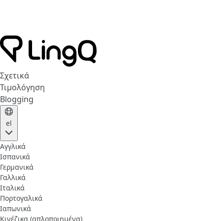
Σχετικά
Τιμολόγηση
Blogging
el
Αγγλικά
Ισπανικά
Γερμανικά
Γαλλικά
Ιταλικά
Πορτογαλικά
Ιαπωνικά
Κινέζικα (απλοποιημένα)