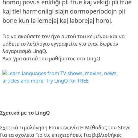
homoj povus enlitiĝi pli frue kaj vekiĝi pli frue
kaj tiel harmoniigi siajn dormoperiodojn pli
bone kun la lernejaj kaj laborejaj horoj.
Για να ακούσετε τον ήχο αυτού του κειμένου και να
μάθετε το λεξιλόγιο
εγγραφείτε
για έναν δωρεάν
λογαριασμό LingQ.
Άνοιγμα αυτού του μαθήματος στο LingQ
Σχετικά με το LingQ
Σχετικά
Τιμολόγηση
Επικοινωνία
Η Μέθοδος του Steve
Για τα σχολεία
Για τις επιχειρήσεις
Για βιβλιοθήκες