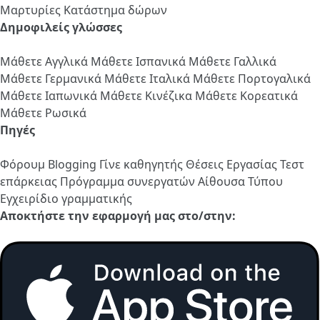
Μαρτυρίες
Κατάστημα δώρων
Δημοφιλείς γλώσσες
Μάθετε Αγγλικά
Μάθετε Ισπανικά
Μάθετε Γαλλικά
Μάθετε Γερμανικά
Μάθετε Ιταλικά
Μάθετε Πορτογαλικά
Μάθετε Ιαπωνικά
Μάθετε Κινέζικα
Μάθετε Κορεατικά
Μάθετε Ρωσικά
Πηγές
Φόρουμ
Blogging
Γίνε καθηγητής
Θέσεις Εργασίας
Τεστ
επάρκειας
Πρόγραμμα συνεργατών
Αίθουσα Τύπου
Εγχειρίδιο γραμματικής
Αποκτήστε την εφαρμογή μας στο/στην: