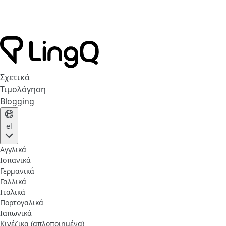
Σχετικά
Τιμολόγηση
Blogging
el
Αγγλικά
Ισπανικά
Γερμανικά
Γαλλικά
Ιταλικά
Πορτογαλικά
Ιαπωνικά
Κινέζικα (απλοποιημένα)