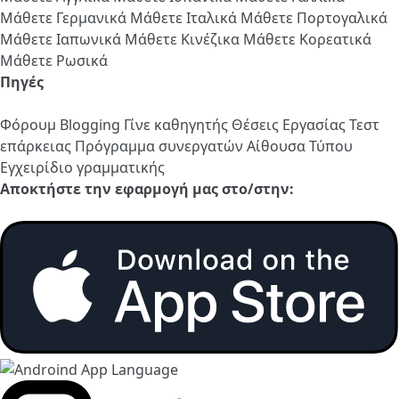
Μάθετε Γερμανικά
Μάθετε Ιταλικά
Μάθετε Πορτογαλικά
Μάθετε Ιαπωνικά
Μάθετε Κινέζικα
Μάθετε Κορεατικά
Μάθετε Ρωσικά
Πηγές
Φόρουμ
Blogging
Γίνε καθηγητής
Θέσεις Εργασίας
Τεστ
επάρκειας
Πρόγραμμα συνεργατών
Αίθουσα Τύπου
Εγχειρίδιο γραμματικής
Αποκτήστε την εφαρμογή μας στο/στην: