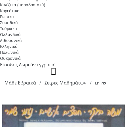
Κινέζικα (παραδοσιακά)
Κορεάτικα
Ρώσικα
Σουηδικά
Τούρκικα
Ολλανδικά
Λιθουανικά
Ελληνικά
Πολωνικά
Ουκρανικά
Είσοδος
Δωρεάν εγγραφή
Μάθε Εβραϊκά
Σειρές Μαθημάτων
שירים