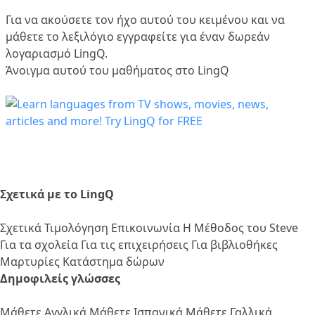
Για να ακούσετε τον ήχο αυτού του κειμένου και να
μάθετε το λεξιλόγιο
εγγραφείτε
για έναν δωρεάν
λογαριασμό LingQ.
Άνοιγμα αυτού του μαθήματος στο LingQ
Σχετικά με το LingQ
Σχετικά
Τιμολόγηση
Επικοινωνία
Η Μέθοδος του Steve
Για τα σχολεία
Για τις επιχειρήσεις
Για βιβλιοθήκες
Μαρτυρίες
Κατάστημα δώρων
Δημοφιλείς γλώσσες
Μάθετε Αγγλικά
Μάθετε Ισπανικά
Μάθετε Γαλλικά